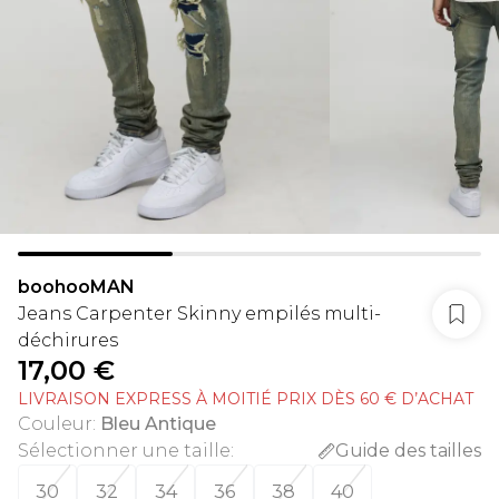
boohooMAN
Jeans Carpenter Skinny empilés multi-
déchirures
17,00 €
LIVRAISON EXPRESS À MOITIÉ PRIX DÈS 60 € D’ACHAT
Couleur
:
Bleu Antique
Sélectionner une taille
:
Guide des tailles
30
32
34
36
38
40