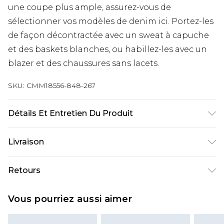
une coupe plus ample, assurez-vous de
sélectionner vos modèles de denim ici. Portez-les
de façon décontractée avec un sweat à capuche
et des baskets blanches, ou habillez-les avec un
blazer et des chaussures sans lacets.
SKU:
CMM18556-848-267
Détails Et Entretien Du Produit
98 % coton, 2 % élasthanne. Le mannequin
Livraison
mesure 6'4 et porte une taille UK L/34
Livraison standard France
€9.99
Retours
Jusqu’à 6 jours ouvrables
Un problème survient ? Vous disposez de 21 jours
Livraison expresse France
€18.99
Vous pourriez aussi aimer
à compter de la réception pour nous retourner
Jusqu’à 3 jours ouvrables
un article.