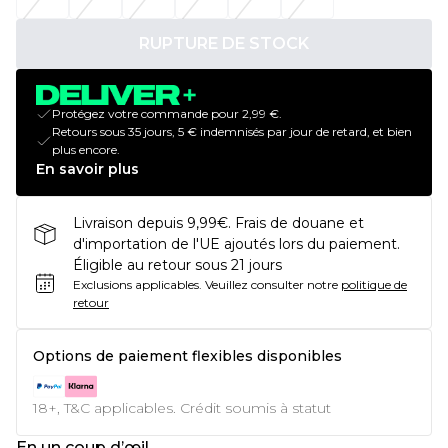
RUPTURE DE STOCK
Protégez votre commande pour 2,99 €.
Retours sous 35 jours, 5 € indemnisés par jour de retard, et bien
plus encore.
En savoir plus
Livraison depuis 9,99€. Frais de douane et
d'importation de l'UE ajoutés lors du paiement.
Éligible au retour sous 21 jours
Exclusions applicables.
Veuillez consulter notre
politique de
retour
Options de paiement flexibles disponibles
18+, T&C applicables. Crédit soumis à statut
En un coup d’œil