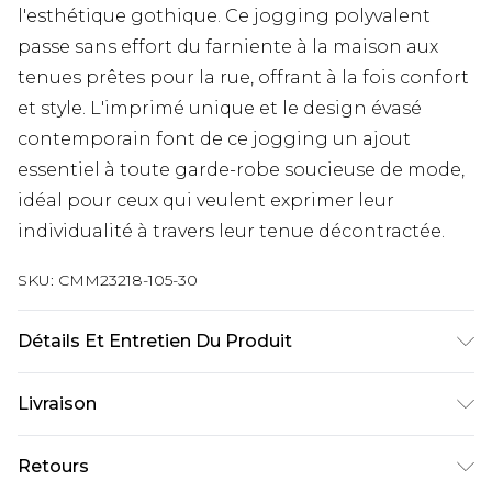
l'esthétique gothique. Ce jogging polyvalent
passe sans effort du farniente à la maison aux
tenues prêtes pour la rue, offrant à la fois confort
et style. L'imprimé unique et le design évasé
contemporain font de ce jogging un ajout
essentiel à toute garde-robe soucieuse de mode,
idéal pour ceux qui veulent exprimer leur
individualité à travers leur tenue décontractée.
SKU:
CMM23218-105-30
Détails Et Entretien Du Produit
60% Coton, 40% Polyester. Le mannequin mesure
Livraison
1m93 et porte une taille UK L/34
Livraison standard France
€9.99
Retours
Jusqu’à 6 jours ouvrables