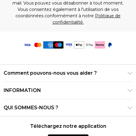
mail. Vous pouvez vous désabonner à tout moment.
Vous consentez également à l'utilisation de vos
coordonnées conformément à notre
Politique de
confidentialité.
Comment pouvons-nous vous aider ?
Foire Aux Questions
INFORMATION
Contactez-nous
Conditions générales – Mise à jour juin 2026
Suivre et retourner ma commande
QUI SOMMES-NOUS ?
Conditions d'utilisation
Options de livraison
Relations avec les investisseurs
Solde de la carte cadeau
Politique de retours – Mise à jour mai 2026
Téléchargez notre application
Déclaration sur l'esclavage moderne
Klarna
Guide des tailles