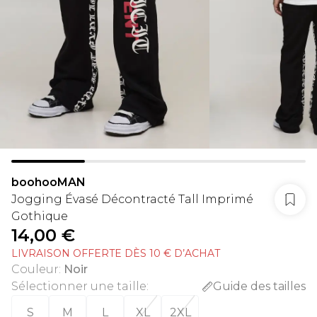
boohooMAN
Jogging Évasé Décontracté Tall Imprimé
Gothique
14,00 €
LIVRAISON OFFERTE DÈS 10 € D’ACHAT
Couleur
:
Noir
Sélectionner une taille
:
Guide des tailles
S
M
L
XL
2XL