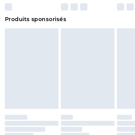
n'affecte pas vos droits statutaires.
Cliquez
ici
pour consulter l'intégralité de notre
Produits sponsorisés
politique de retour.