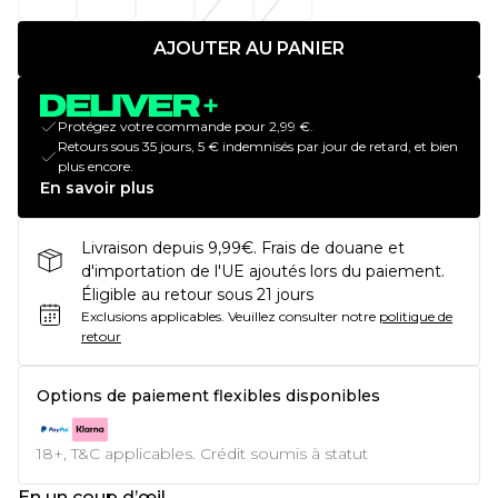
AJOUTER AU PANIER
Protégez votre commande pour 2,99 €.
Retours sous 35 jours, 5 € indemnisés par jour de retard, et bien
plus encore.
En savoir plus
Livraison depuis 9,99€. Frais de douane et
d'importation de l'UE ajoutés lors du paiement.
Éligible au retour sous 21 jours
Exclusions applicables.
Veuillez consulter notre
politique de
retour
Options de paiement flexibles disponibles
18+, T&C applicables. Crédit soumis à statut
En un coup d’œil