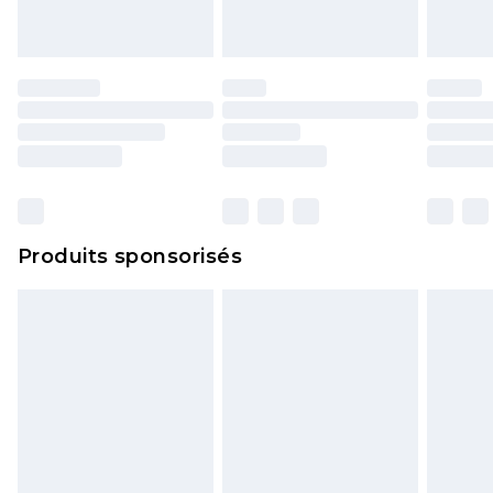
portés, non lavés et porter leurs étiquettes
d'origine. Les chaussures doivent également être
essayées en intérieur. Les articles pour la maison,
y compris le linge de lit, les matelas, les
surmatelas et les oreillers, doivent être inutilisés
et dans leur emballage d'origine non ouvert. Ceci
n'affecte pas vos droits statutaires.
Cliquez
ici
pour consulter l'intégralité de notre
Produits sponsorisés
politique de retour.