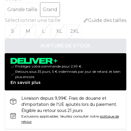
Grande taille
Grand
Sélectionner une taille
:
Guide des tailles
S
M
L
XL
2XL
RUPTURE DE STOCK
Protégez votre commande pour 2,99 €.
Retours sous 35 jours, 5 € indemnisés par jour de retard, et bien
plus encore.
En savoir plus
Livraison depuis 9,99€. Frais de douane et
d'importation de l'UE ajoutés lors du paiement.
Éligible au retour sous 21 jours
Exclusions applicables.
Veuillez consulter notre
politique de
retour