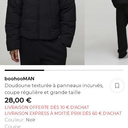
boohooMAN
Doudoune texturée à panneaux incurvés,
coupe régulière et grande taille
28,00 €
LIVRAISON OFFERTE DÈS 10 € D’ACHAT
LIVRAISON EXPRESS À MOITIÉ PRIX DÈS 60 € D’ACHAT
Couleur
:
Noir
Coupe
: