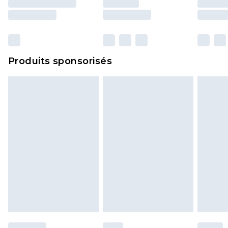
surmatelas et les oreillers, doivent être inutilisés
et dans leur emballage d'origine non ouvert. Ceci
n'affecte pas vos droits statutaires.
Cliquez
ici
pour consulter l'intégralité de notre
Produits sponsorisés
politique de retour.