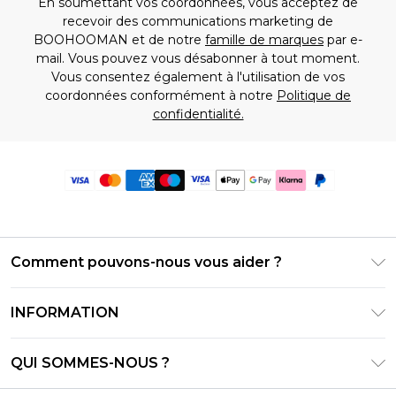
En soumettant vos coordonnées, vous acceptez de
recevoir des communications marketing de
BOOHOOMAN et de notre
famille de marques
par e-
mail. Vous pouvez vous désabonner à tout moment.
Vous consentez également à l'utilisation de vos
coordonnées conformément à notre
Politique de
confidentialité.
Comment pouvons-nous vous aider ?
Foire Aux Questions
INFORMATION
Contactez-nous
Conditions générales – Mise à jour juin 2026
Suivre et retourner ma commande
QUI SOMMES-NOUS ?
Conditions d'utilisation
Options de livraison