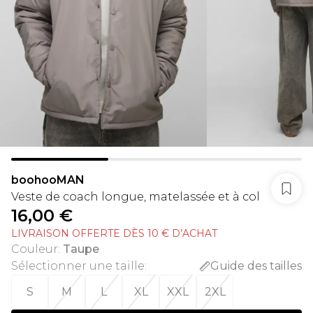
boohooMAN
Veste de coach longue, matelassée et à col
16,00 €
LIVRAISON OFFERTE DÈS 10 € D’ACHAT
Couleur
:
Taupe
Sélectionner une taille
:
Guide des tailles
S
M
L
XL
XXL
2XL