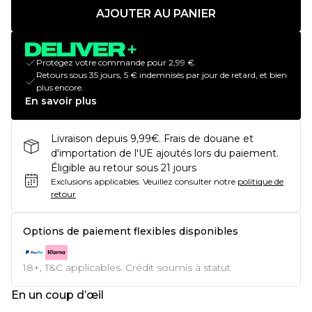
AJOUTER AU PANIER
Protégez votre commande pour 2,99 €.
Retours sous 35 jours, 5 € indemnisés par jour de retard, et bien
plus encore.
En savoir plus
Livraison depuis 9,99€. Frais de douane et
d'importation de l'UE ajoutés lors du paiement.
Éligible au retour sous 21 jours
Exclusions applicables.
Veuillez consulter notre
politique de
retour
Options de paiement flexibles disponibles
18+, T&C applicables. Crédit soumis à statut
En un coup d’œil