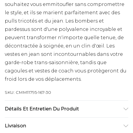
souhaitez vous emmitoufler sans compromettre
le style, et ils se marient parfaitement avec des
pulls tricotés et du jean. Les bombers et
pardessus sont d'une polyvalence incroyable et
peuvent transformer n'importe quelle tenue, de
décontractée à soignée, en un clin d'œil. Les
vestes en jean sont incontournables dans votre
garde-robe trans-saisonnière, tandis que
cagoules et vestes de coach vous protègeront du
froid lors de vos déplacements.
SKU:
CMM11795-167-30
Détails Et Entretien Du Produit
100% Polyester. Le mannequin mesure 1,93 m et
Livraison
porte la taille L/34