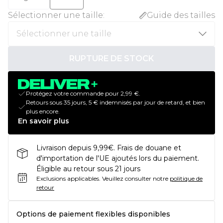
Sélectionner une taille
:
Guide des tailles
RUPTURE DE STOCK
Protégez votre commande pour 2,99 €.
Retours sous 35 jours, 5 € indemnisés par jour de retard, et bien
plus encore.
En savoir plus
Livraison depuis 9,99€. Frais de douane et
d'importation de l'UE ajoutés lors du paiement.
Éligible au retour sous 21 jours
Exclusions applicables.
Veuillez consulter notre
politique de
retour
Options de paiement flexibles disponibles