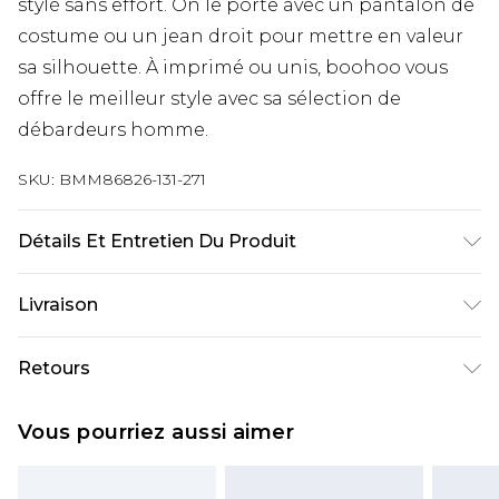
stylé sans effort. On le porte avec un pantalon de
costume ou un jean droit pour mettre en valeur
sa silhouette. À imprimé ou unis, boohoo vous
offre le meilleur style avec sa sélection de
débardeurs homme.
SKU:
BMM86826-131-271
Détails Et Entretien Du Produit
100% Cotton. Model is 6'4 & wears UK size L/34
Livraison
Livraison standard France
€9.99
Retours
Jusqu’à 6 jours ouvrables
Un problème survient ? Vous disposez de 21 jours
Livraison expresse France
€18.99
Vous pourriez aussi aimer
à compter de la réception pour nous retourner
Jusqu’à 3 jours ouvrables
un article.