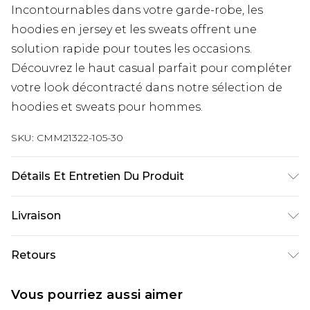
Incontournables dans votre garde-robe, les
hoodies en jersey et les sweats offrent une
solution rapide pour toutes les occasions.
Découvrez le haut casual parfait pour compléter
votre look décontracté dans notre sélection de
hoodies et sweats pour hommes.
SKU:
CMM21322-105-30
Détails Et Entretien Du Produit
60 % coton, 40 % polyester. Le modèle mesure
Livraison
environ 1,93 m et porte la taille UK L/34
Livraison standard France
€9.99
Retours
Jusqu’à 6 jours ouvrables
Un problème survient ? Vous disposez de 21 jours
Livraison expresse France
€18.99
Vous pourriez aussi aimer
à compter de la réception pour nous retourner
Jusqu’à 3 jours ouvrables