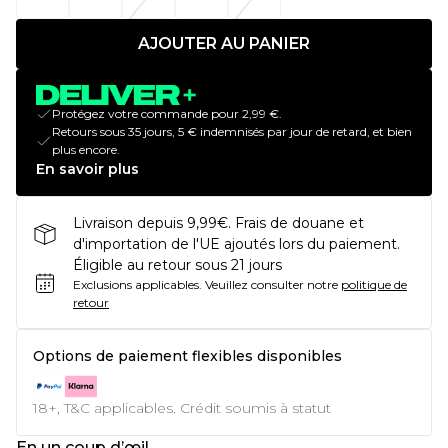
AJOUTER AU PANIER
Protégez votre commande pour 2,99 €.
Retours sous 35 jours, 5 € indemnisés par jour de retard, et bien
plus encore.
En savoir plus
Livraison depuis 9,99€. Frais de douane et
d'importation de l'UE ajoutés lors du paiement.
Éligible au retour sous 21 jours
Exclusions applicables.
Veuillez consulter notre
politique de
retour
Options de paiement flexibles disponibles
18+, T&C applicables. Crédit soumis à statut
En un coup d’œil