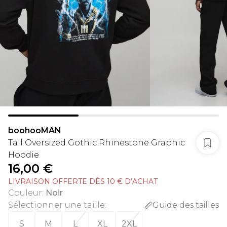
boohooMAN
Tall Oversized Gothic Rhinestone Graphic
Hoodie
16,00 €
LIVRAISON OFFERTE DÈS 10 € D’ACHAT
Couleur
:
Noir
Sélectionner une taille
:
Guide des tailles
S
M
L
XL
2XL