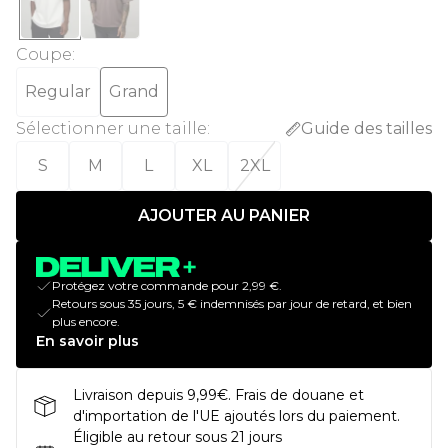
Coupe
:
Regular
Grand
Sélectionner une taille
:
Guide des tailles
S
M
L
XL
2XL
AJOUTER AU PANIER
Protégez votre commande pour 2,99 €.
Retours sous 35 jours, 5 € indemnisés par jour de retard, et bien
plus encore.
En savoir plus
Livraison depuis 9,99€. Frais de douane et
d'importation de l'UE ajoutés lors du paiement.
Éligible au retour sous 21 jours