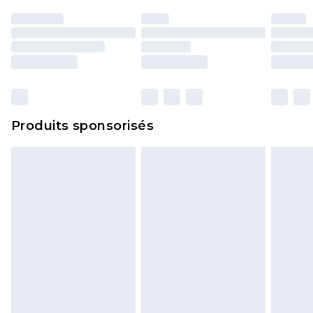
essayées en intérieur. Les articles pour la maison,
y compris le linge de lit, les matelas, les
surmatelas et les oreillers, doivent être inutilisés
et dans leur emballage d'origine non ouvert. Ceci
n'affecte pas vos droits statutaires.
Cliquez
ici
pour consulter l'intégralité de notre
Produits sponsorisés
politique de retour.