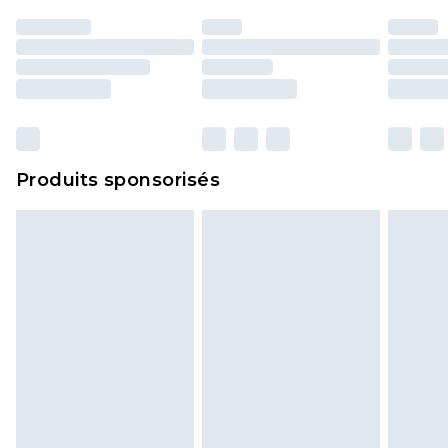
essayées en intérieur. Les articles pour la maison,
y compris le linge de lit, les matelas, les
surmatelas et les oreillers, doivent être inutilisés
et dans leur emballage d'origine non ouvert. Ceci
n'affecte pas vos droits statutaires.
Cliquez
ici
pour consulter l'intégralité de notre
Produits sponsorisés
politique de retour.