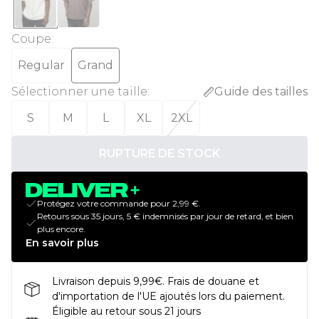
Coupe
:
Regular
Grand
Sélectionner une taille
:
Guide des tailles
S
M
L
XL
2XL
RUPTURE DE STOCK
Protégez votre commande pour 2,99 €.
Retours sous 35 jours, 5 € indemnisés par jour de retard, et bien
plus encore.
En savoir plus
Livraison depuis 9,99€. Frais de douane et
d'importation de l'UE ajoutés lors du paiement.
Éligible au retour sous 21 jours