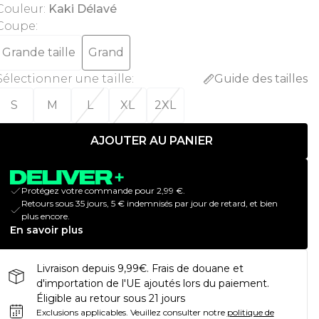
Couleur
:
Kaki Délavé
Coupe
:
Grande taille
Grand
Sélectionner une taille
:
Guide des tailles
S
M
L
XL
2XL
AJOUTER AU PANIER
Protégez votre commande pour 2,99 €.
Retours sous 35 jours, 5 € indemnisés par jour de retard, et bien
plus encore.
En savoir plus
Livraison depuis 9,99€. Frais de douane et
d'importation de l'UE ajoutés lors du paiement.
Éligible au retour sous 21 jours
Exclusions applicables.
Veuillez consulter notre
politique de