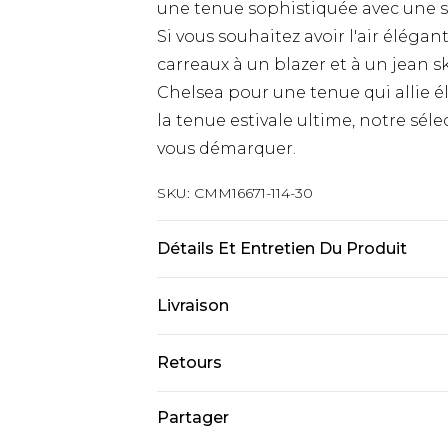
une tenue sophistiquée avec une si
Si vous souhaitez avoir l'air éléga
carreaux à un blazer et à un jean s
Chelsea pour une tenue qui allie é
la tenue estivale ultime, notre sé
vous démarquer.
SKU:
CMM16671-114-30
Détails Et Entretien Du Produit
100 % coton. Le modèle mesure 1,93 
Livraison
Livraison standard France
Retours
Jusqu’à 6 jours ouvrables
Un problème survient ? Vous dispos
Partager
Livraison expresse France
nous retourner un article.
Jusqu’à 3 jours ouvrables