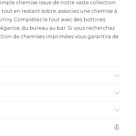
mple chemise issue de notre vaste collection.
nt tout en restant sobre, associez une chemise à
kinny. Complétez le tout avec des bottines
légance, du bureau au bar. Si vous recherchez
lection de chemises imprimées vous garantira de
m et porte la taille UK L/34.
€9.99
ez de 21 jours à compter de la réception pour
€18.99