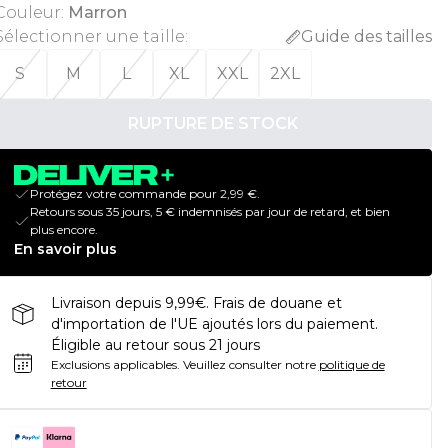
Couleur
:
Marron
Sélectionner une taille
:
Guide des tailles
S
M
L
XL
XXL
2XL
RUPTURE DE STOCK
Protégez votre commande pour 2,99 €.
Retours sous 35 jours, 5 € indemnisés par jour de retard, et bien
plus encore.
En savoir plus
Livraison depuis 9,99€. Frais de douane et
d'importation de l'UE ajoutés lors du paiement.
Éligible au retour sous 21 jours
Exclusions applicables.
Veuillez consulter notre
politique de
retour