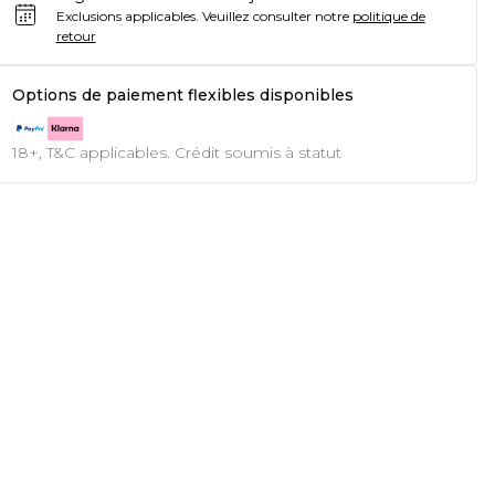
Exclusions applicables.
Veuillez consulter notre
politique de
retour
Options de paiement flexibles disponibles
18+, T&C applicables. Crédit soumis à statut