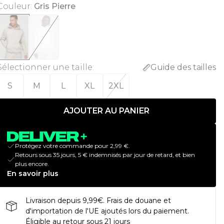
Couleur
:
Gris Pierre
Sélectionner une taille
:
Guide des tailles
S
M
L
XL
2XL
AJOUTER AU PANIER
Protégez votre commande pour 2,99 €.
Retours sous 35 jours, 5 € indemnisés par jour de retard, et bien
plus encore.
En savoir plus
Livraison depuis 9,99€. Frais de douane et
d'importation de l'UE ajoutés lors du paiement.
Éligible au retour sous 21 jours