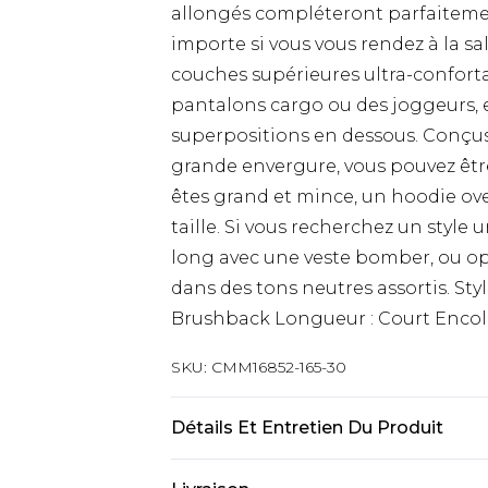
allongés compléteront parfaitemen
importe si vous vous rendez à la sa
couches supérieures ultra-conforta
pantalons cargo ou des joggeurs, 
superpositions en dessous. Conçus 
grande envergure, vous pouvez être 
êtes grand et mince, un hoodie over
taille. Si vous recherchez un style
long avec une veste bomber, ou op
dans des tons neutres assortis. Styl
Brushback Longueur : Court Encol
SKU:
CMM16852-165-30
Détails Et Entretien Du Produit
60 % coton, 40 % polyester. Le modè