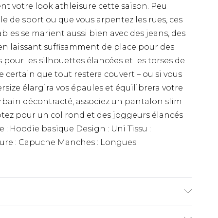
t votre look athleisure cette saison. Peu
lle de sport ou que vous arpentez les rues, ces
bles se marient aussi bien avec des jeans, des
en laissant suffisamment de place pour des
pour les silhouettes élancées et les torses de
certain que tout restera couvert – ou si vous
size élargira vos épaules et équilibrera votre
 urbain décontracté, associez un pantalon slim
tez pour un col rond et des joggeurs élancés
e : Hoodie basique Design : Uni Tissu :
ure : Capuche Manches : Longues
le mesure 6'4 et porte la taille UK L/34.