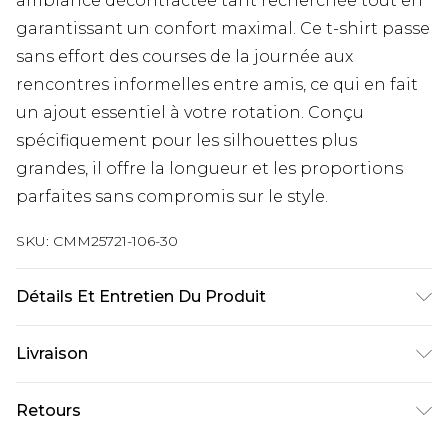
ambiance décontractée tant recherchée tout en
garantissant un confort maximal. Ce t-shirt passe
sans effort des courses de la journée aux
rencontres informelles entre amis, ce qui en fait
un ajout essentiel à votre rotation. Conçu
spécifiquement pour les silhouettes plus
grandes, il offre la longueur et les proportions
parfaites sans compromis sur le style.
SKU:
CMM25721-106-30
Détails Et Entretien Du Produit
100% Coton. Le mannequin mesure 1,93 m et
Livraison
porte une taille L/34 UK
Livraison standard France
€9.99
Retours
Jusqu’à 6 jours ouvrables