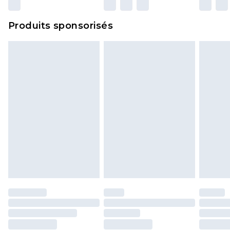
n'affecte pas vos droits statutaires.
Cliquez
ici
pour consulter l'intégralité de notre
Produits sponsorisés
politique de retour.