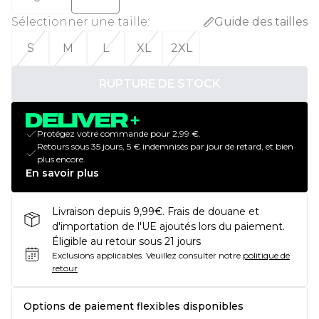
Sélectionner une taille
:
Guide des tailles
S
M
L
XL
2XL
RUPTURE DE STOCK
Protégez votre commande pour 2,99 €.
Retours sous 35 jours, 5 € indemnisés par jour de retard, et bien
plus encore.
En savoir plus
Livraison depuis 9,99€. Frais de douane et
d'importation de l'UE ajoutés lors du paiement.
Éligible au retour sous 21 jours
Exclusions applicables.
Veuillez consulter notre
politique de
retour
Options de paiement flexibles disponibles