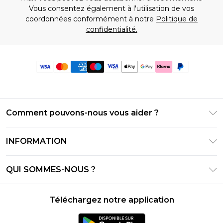
Vous consentez également à l'utilisation de vos
coordonnées conformément à notre
Politique de
confidentialité.
Comment pouvons-nous vous aider ?
Foire Aux Questions
INFORMATION
Contactez-nous
Conditions générales – Mise à jour juin 2026
Suivre et retourner ma commande
QUI SOMMES-NOUS ?
Conditions d'utilisation
Options de livraison
Relations avec les investisseurs
Solde de la carte cadeau
Politique de retours – Mise à jour mai 2026
Téléchargez notre application
Déclaration sur l'esclavage moderne
Klarna
Guide des tailles