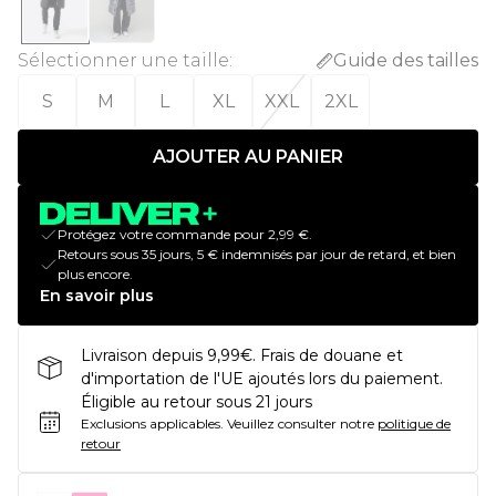
Sélectionner une taille
:
Guide des tailles
S
M
L
XL
XXL
2XL
AJOUTER AU PANIER
Protégez votre commande pour 2,99 €.
Retours sous 35 jours, 5 € indemnisés par jour de retard, et bien
plus encore.
En savoir plus
Livraison depuis 9,99€. Frais de douane et
d'importation de l'UE ajoutés lors du paiement.
Éligible au retour sous 21 jours
Exclusions applicables.
Veuillez consulter notre
politique de
retour