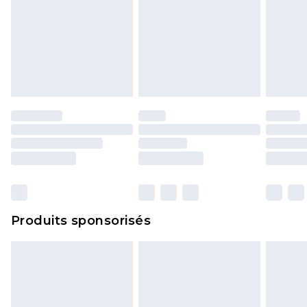
l'opercule d'hygiène est endommagé ou
endommagé.
Les chaussures et/ou vêtements doivent être non
portés, non lavés et porter leurs étiquettes
d'origine. Les chaussures doivent également être
essayées en intérieur. Les articles pour la maison,
y compris le linge de lit, les matelas, les
surmatelas et les oreillers, doivent être inutilisés
et dans leur emballage d'origine non ouvert. Ceci
n'affecte pas vos droits statutaires.
Cliquez
ici
pour consulter l'intégralité de notre
Produits sponsorisés
politique de retour.