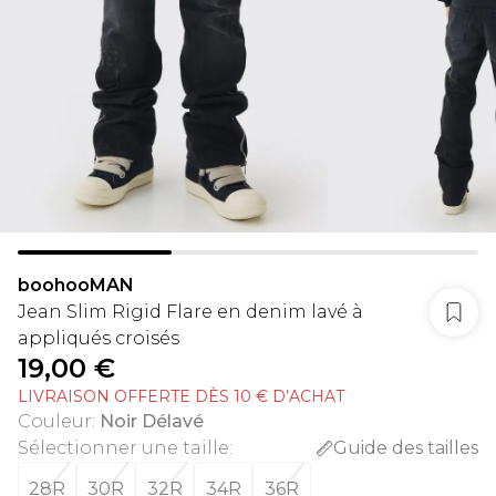
boohooMAN
Jean Slim Rigid Flare en denim lavé à
appliqués croisés
19,00 €
LIVRAISON OFFERTE DÈS 10 € D’ACHAT
Couleur
:
Noir Délavé
Sélectionner une taille
:
Guide des tailles
28R
30R
32R
34R
36R