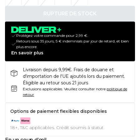
RUPTURE DE STOCK
Protégez votre commande pour 2,99 €.
Retours sous 35 jours, 5 € indemnisés par jour de retard, et bien
plus encore.
En savoir plus
Livraison depuis 9,99€. Frais de douane et
d'importation de l'UE ajoutés lors du paiement.
Éligible au retour sous 21 jours
Exclusions applicables.
Veuillez consulter notre
politique de
retour
Options de paiement flexibles disponibles
18+, T&C applicables. Crédit soumis à statut
En un coup d’œil