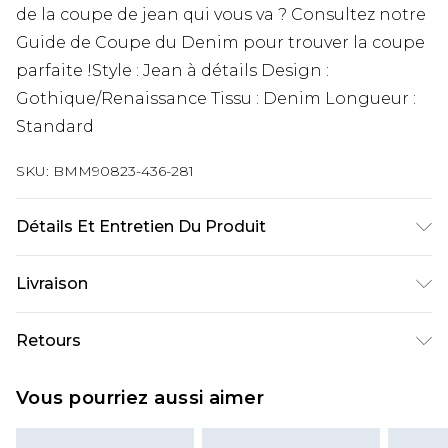
de la coupe de jean qui vous va ? Consultez notre
Guide de Coupe du Denim pour trouver la coupe
parfaite !Style : Jean à détails Design :
Gothique/Renaissance Tissu : Denim Longueur :
Standard
SKU:
BMM90823-436-281
Détails Et Entretien Du Produit
100 % Coton. Le mannequin mesure 6'1 et porte la
Livraison
taille UK M/32
Livraison standard France
€9.99
Retours
Jusqu’à 6 jours ouvrables
Un problème survient ? Vous disposez de 21 jours
Livraison expresse France
€18.99
Vous pourriez aussi aimer
à compter de la réception pour nous retourner
Jusqu’à 3 jours ouvrables
un article.