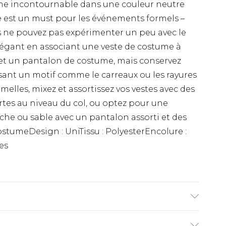
tume incontournable dans une couleur neutre
 est un must pour les événements formels –
us ne pouvez pas expérimenter un peu avec le
élégant en associant une veste de costume à
et un pantalon de costume, mais conservez
sant un motif comme le carreaux ou les rayures
melles, mixez et assortissez vos vestes avec des
es au niveau du col, ou optez pour une
che ou sable avec un pantalon assorti et des
ostumeDesign : UniTissu : PolyesterEncolure :
es
Élasthanne. Le mannequin mesure 1,85 m et