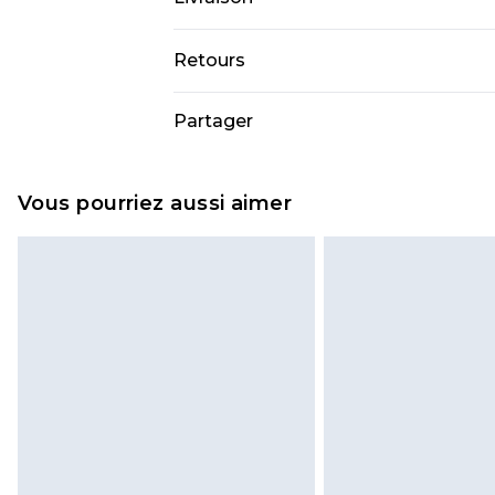
porte la taille UK M/38
Livraison standard France
Retours
Jusqu’à 6 jours ouvrables
Un problème survient ? Vous dispos
Partager
Livraison expresse France
nous retourner un article.
Jusqu’à 3 jours ouvrables
Veuillez noter que nous ne pouvon
Cliquez et Collectez
cosmétiques, les bijoux pour piercin
Vous pourriez aussi aimer
Jusqu’à 5 jours ouvrables
bain ou la lingerie si l'opercul
Les chaussures et/ou vêtements doi
étiquettes d'origine. Les chaussur
intérieur. Les articles pour la maiso
surmatelas et les oreillers, doivent
non ouvert. Ceci n'affecte pas vos d
Cliquez
ici
pour consulter l'intégral