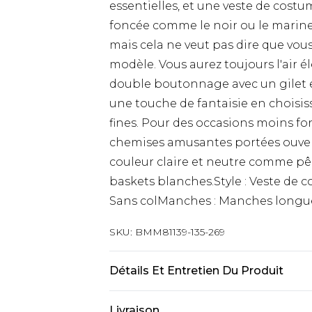
essentielles, et une veste de cos
foncée comme le noir ou le marine
mais cela ne veut pas dire que vo
modèle. Vous aurez toujours l'air 
double boutonnage avec un gilet 
une touche de fantaisie en choisis
fines. Pour des occasions moins for
chemises amusantes portées ouvert
couleur claire et neutre comme pê
baskets blanches.Style : Veste de c
Sans colManches : Manches longu
SKU:
BMM81139-135-269
Détails Et Entretien Du Produit
75 % Polyester, 21 % Viscose, 4 % 
Livraison