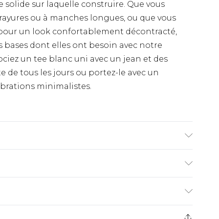
solide sur laquelle construire. Que vous
à rayures ou à manches longues, ou que vous
e pour un look confortablement décontracté,
s bases dont elles ont besoin avec notre
ciez un tee blanc uni avec un jean et des
 de tous les jours ou portez-le avec un
brations minimalistes.
1m85 et porte une taille UK M/32
€9.99
ez de 21 jours à compter de la réception pour
€18.99