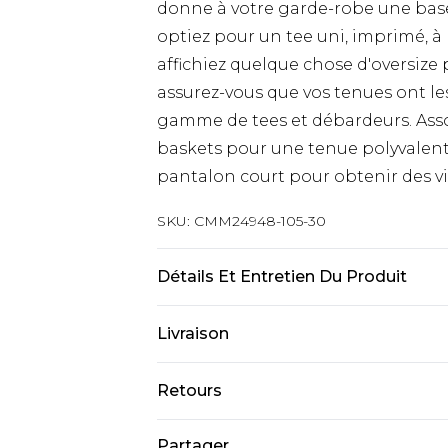
donne à votre garde-robe une base 
optiez pour un tee uni, imprimé, 
affichiez quelque chose d'oversiz
assurez-vous que vos tenues ont le
gamme de tees et débardeurs. Asso
baskets pour une tenue polyvalente
pantalon court pour obtenir des vi
SKU:
CMM24948-105-30
Détails Et Entretien Du Produit
100% Coton. Le mannequin mesure 
Livraison
Livraison standard France
Retours
Jusqu’à 6 jours ouvrables
Un problème survient ? Vous dispos
Partager
Livraison expresse France