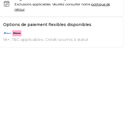
Exclusions applicables.
Veuillez consulter notre
politique de
retour
Options de paiement flexibles disponibles
18+, T&C applicables. Crédit soumis à statut