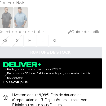
Couleur
:
Noir
Sélectionner une taille
:
Guide des tailles
XS
S
M
L
XL
RUPTURE DE STOCK
Protégez votre commande pour 2,99 €.
Retours sous 35 jours, 5 € indemnisés par jour de retard, et bien
plus encore.
En savoir plus
Livraison depuis 9,99€. Frais de douane et
d'importation de l'UE ajoutés lors du paiement.
Éligible au retour sous 21 jours