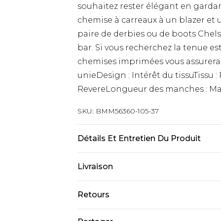
souhaitez rester élégant en garda
chemise à carreaux à un blazer et 
paire de derbies ou de boots Chels
bar. Si vous recherchez la tenue es
chemises imprimées vous assurera 
unieDesign : Intérêt du tissuTissu 
RevereLongueur des manches : Ma
SKU:
BMM56360-105-37
Détails Et Entretien Du Produit
93 % Polyester, 7 % Élasthanne. Le 
Livraison
Livraison standard France
Retours
Jusqu’à 6 jours ouvrables
Un problème survient ? Vous dispos