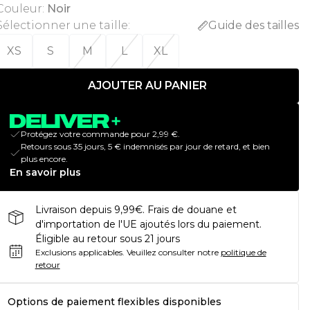
Couleur
:
Noir
Sélectionner une taille
:
Guide des tailles
XS
S
M
L
XL
AJOUTER AU PANIER
Protégez votre commande pour 2,99 €.
Retours sous 35 jours, 5 € indemnisés par jour de retard, et bien
plus encore.
En savoir plus
Livraison depuis 9,99€. Frais de douane et
d'importation de l'UE ajoutés lors du paiement.
Éligible au retour sous 21 jours
Exclusions applicables.
Veuillez consulter notre
politique de
retour
Options de paiement flexibles disponibles