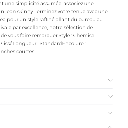
nt une simplicité assumée, associez une
un jean skinny. Terminez votre tenue avec une
ea pour un style raffiné allant du bureau au
tivale par excellence, notre sélection de
de vous faire remarquer.Style : Chemise
: PlisséLongueur : StandardEncolure :
nches courtes
modèle mesure 1,85 m et porte la taille UK M/32.
€9.99
ez de 21 jours à compter de la réception pour