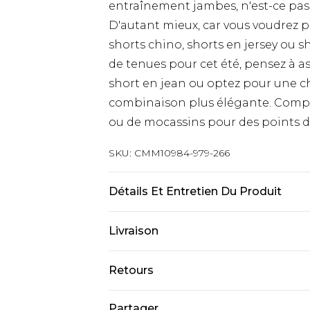
entraînement jambes, n'est-ce pas 
D'autant mieux, car vous voudrez p
shorts chino, shorts en jersey ou s
de tenues pour cet été, pensez à as
short en jean ou optez pour une 
combinaison plus élégante. Complé
ou de mocassins pour des points d
SKU:
CMM10984-979-266
Détails Et Entretien Du Produit
100 % coton. Le modèle mesure 6'1 e
Livraison
Livraison standard France
Retours
Jusqu’à 6 jours ouvrables
Un problème survient ? Vous dispos
Partager
Livraison expresse France