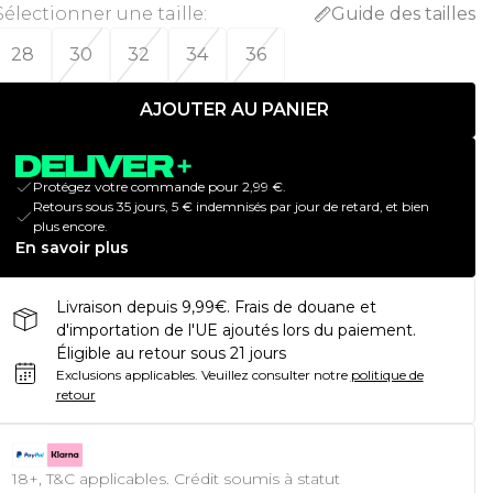
Sélectionner une taille
:
Guide des tailles
28
30
32
34
36
AJOUTER AU PANIER
Protégez votre commande pour 2,99 €.
Retours sous 35 jours, 5 € indemnisés par jour de retard, et bien
plus encore.
En savoir plus
Livraison depuis 9,99€. Frais de douane et
d'importation de l'UE ajoutés lors du paiement.
Éligible au retour sous 21 jours
Exclusions applicables.
Veuillez consulter notre
politique de
retour
18+, T&C applicables. Crédit soumis à statut