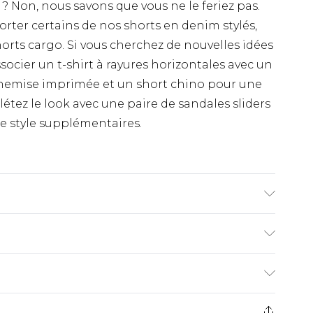
? Non, nous savons que vous ne le feriez pas.
orter certains de nos shorts en denim stylés,
horts cargo. Si vous cherchez de nouvelles idées
socier un t-shirt à rayures horizontales avec un
chemise imprimée et un short chino pour une
tez le look avec une paire de sandales sliders
e style supplémentaires.
t porte une taille M/32 (UK)
€9.99
ez de 21 jours à compter de la réception pour
€18.99