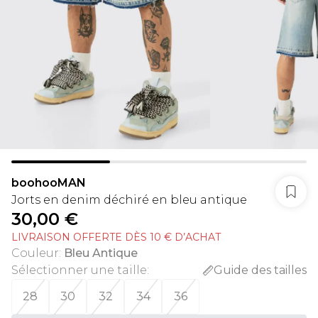
boohooMAN
Jorts en denim déchiré en bleu antique
30,00 €
LIVRAISON OFFERTE DÈS 10 € D’ACHAT
Couleur
:
Bleu Antique
Sélectionner une taille
:
Guide des tailles
28
30
32
34
36