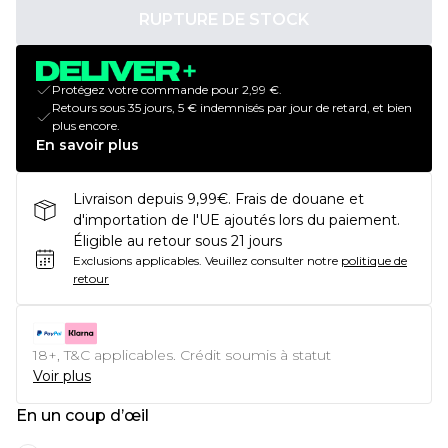
RUPTURE DE STOCK
Protégez votre commande pour 2,99 €.
Retours sous 35 jours, 5 € indemnisés par jour de retard, et bien
plus encore.
En savoir plus
Livraison depuis 9,99€. Frais de douane et
d'importation de l'UE ajoutés lors du paiement.
Éligible au retour sous 21 jours
Exclusions applicables.
Veuillez consulter notre
politique de
retour
18+, T&C applicables. Crédit soumis à statut
Voir plus
En un coup d’œil