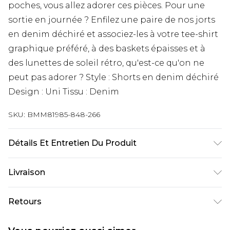
poches, vous allez adorer ces pièces. Pour une
sortie en journée ? Enfilez une paire de nos jorts
en denim déchiré et associez-les à votre tee-shirt
graphique préféré, à des baskets épaisses et à
des lunettes de soleil rétro, qu'est-ce qu'on ne
peut pas adorer ? Style : Shorts en denim déchiré
Design : Uni Tissu : Denim
SKU:
BMM81985-848-266
Détails Et Entretien Du Produit
100 % coton. Le mannequin mesure 1,85 m et
Livraison
porte la taille M.
Livraison standard France
€9.99
Retours
Jusqu’à 6 jours ouvrables
Un problème survient ? Vous disposez de 21 jours
Livraison expresse France
€18.99