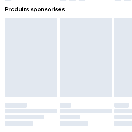
Cliquez
ici
pour consulter l'intégralité de notre
Produits sponsorisés
politique de retour.