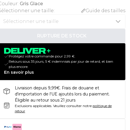
Couleur
:
Gris Glace
Sélectionner une taille
:
Guide des tailles
RUPTURE DE STOCK
Protégez votre commande pour 2,99 €.
Retours sous 35 jours, 5 € indemnisés par jour de retard, et bien
plus encore.
En savoir plus
Livraison depuis 9,99€. Frais de douane et
d'importation de l'UE ajoutés lors du paiement.
Éligible au retour sous 21 jours
Exclusions applicables.
Veuillez consulter notre
politique de
retour