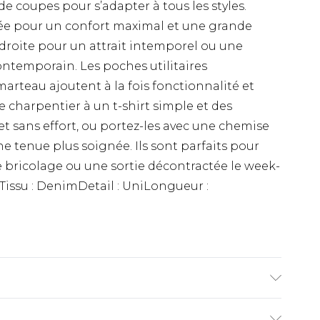
e coupes pour s’adapter à tous les styles.
e pour un confort maximal et une grande
roite pour un attrait intemporel ou une
ntemporain. Les poches utilitaires
rteau ajoutent à la fois fonctionnalité et
 de charpentier à un t-shirt simple et des
t sans effort, ou portez-les avec une chemise
e tenue plus soignée. Ils sont parfaits pour
de bricolage ou une sortie décontractée le week-
iTissu : DenimDetail : UniLongueur :
et porte une taille UK M/32