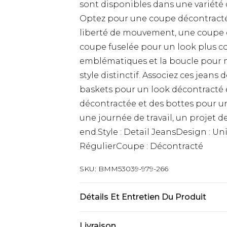
sont disponibles dans une variété d
Optez pour une coupe décontracté
liberté de mouvement, une coupe d
coupe fuselée pour un look plus co
emblématiques et la boucle pour ma
style distinctif. Associez ces jeans
baskets pour un look décontracté e
décontractée et des bottes pour un
une journée de travail, un projet 
end.Style : Detail JeansDesign : Un
RégulierCoupe : Décontracté
SKU:
BMM53039-979-266
Détails Et Entretien Du Produit
100 % Coton. Le modèle mesure 6'1 
Livraison