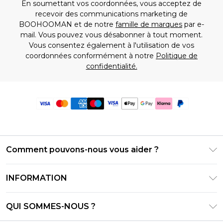
En soumettant vos coordonnées, vous acceptez de
recevoir des communications marketing de
BOOHOOMAN et de notre
famille de marques
par e-
mail. Vous pouvez vous désabonner à tout moment.
Vous consentez également à l'utilisation de vos
coordonnées conformément à notre
Politique de
confidentialité.
Comment pouvons-nous vous aider ?
Foire Aux Questions
INFORMATION
Contactez-nous
Conditions générales – Mise à jour juin 2026
Suivre et retourner ma commande
QUI SOMMES-NOUS ?
Conditions d'utilisation
Options de livraison