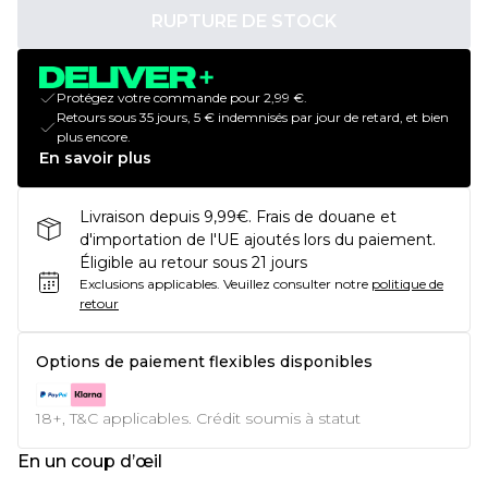
RUPTURE DE STOCK
Protégez votre commande pour 2,99 €.
Retours sous 35 jours, 5 € indemnisés par jour de retard, et bien
plus encore.
En savoir plus
Livraison depuis 9,99€. Frais de douane et
d'importation de l'UE ajoutés lors du paiement.
Éligible au retour sous 21 jours
Exclusions applicables.
Veuillez consulter notre
politique de
retour
Options de paiement flexibles disponibles
18+, T&C applicables. Crédit soumis à statut
En un coup d’œil