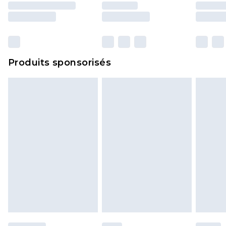
surmatelas et les oreillers, doivent être inutilisés
et dans leur emballage d'origine non ouvert. Ceci
n'affecte pas vos droits statutaires.
Cliquez
ici
pour consulter l'intégralité de notre
Produits sponsorisés
politique de retour.