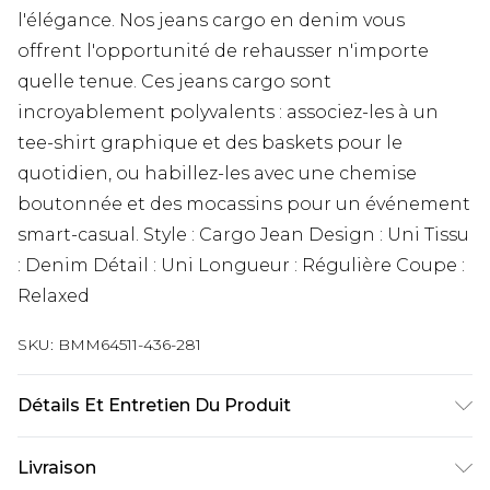
l'élégance. Nos jeans cargo en denim vous
offrent l'opportunité de rehausser n'importe
quelle tenue. Ces jeans cargo sont
incroyablement polyvalents : associez-les à un
tee-shirt graphique et des baskets pour le
quotidien, ou habillez-les avec une chemise
boutonnée et des mocassins pour un événement
smart-casual. Style : Cargo Jean Design : Uni Tissu
: Denim Détail : Uni Longueur : Régulière Coupe :
Relaxed
SKU:
BMM64511-436-281
Détails Et Entretien Du Produit
100 % Coton. Le mannequin mesure 6'1 et porte la
Livraison
taille britannique M/32