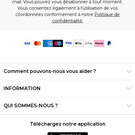
mail. Vous pouvez vous désabonner à tout moment.
Vous consentez également à l'utilisation de vos
coordonnées conformément à notre
Politique de
confidentialité.
Comment pouvons-nous vous aider ?
Foire Aux Questions
INFORMATION
Contactez-nous
Conditions générales – Mise à jour juin 2026
Suivre et retourner ma commande
QUI SOMMES-NOUS ?
Conditions d'utilisation
Options de livraison
Relations avec les investisseurs
Solde de la carte cadeau
Politique de retours – Mise à jour mai 2026
Téléchargez notre application
Déclaration sur l'esclavage moderne
Klarna
Guide des tailles