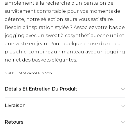
simplement à la recherche d'un pantalon de
survêtement confortable pour vos moments de
détente, notre sélection saura vous satisfaire.
Besoin d'inspiration stylée ? Associez votre bas de
jogging avec un sweat à casynthétiqueche uni et
une veste en jean. Pour quelque chose d'un peu
plus chic, combinez un manteau avec un jogging
noir et des baskets élégantes.
SKU:
CMM24630-157-56
Détails Et Entretien Du Produit
60% Coton, 40% Polyester. Le mannequin mesure
Livraison
1m85 et porte une taille UK M/32
Livraison standard France
€9.99
Retours
Jusqu’à 6 jours ouvrables