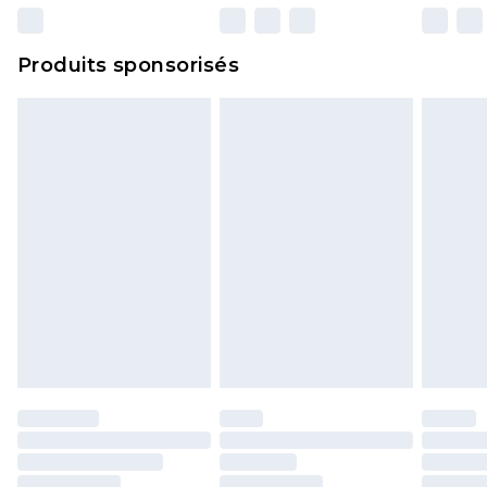
n'affecte pas vos droits statutaires.
Cliquez
ici
pour consulter l'intégralité de notre
Produits sponsorisés
politique de retour.