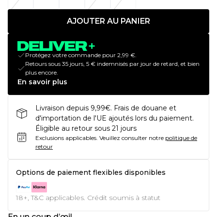
AJOUTER AU PANIER
Protégez votre commande pour 2,99 €.
Retours sous 35 jours, 5 € indemnisés par jour de retard, et bien
plus encore.
En savoir plus
Livraison depuis 9,99€. Frais de douane et
d'importation de l'UE ajoutés lors du paiement.
Éligible au retour sous 21 jours
Exclusions applicables.
Veuillez consulter notre
politique de
retour
Options de paiement flexibles disponibles
18+, T&C applicables. Crédit soumis à statut
En un coup d’œil