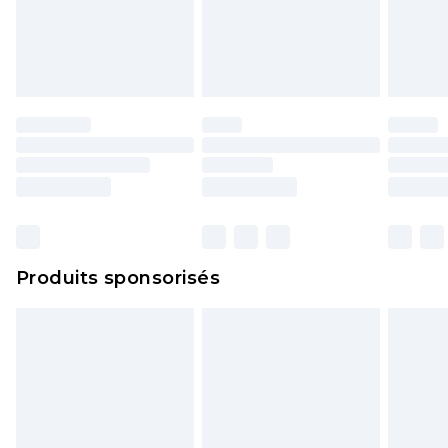
endommagé.
Les chaussures et/ou vêtements doivent être non
portés, non lavés et porter leurs étiquettes
d'origine. Les chaussures doivent également être
essayées en intérieur. Les articles pour la maison,
y compris le linge de lit, les matelas, les
surmatelas et les oreillers, doivent être inutilisés
et dans leur emballage d'origine non ouvert. Ceci
n'affecte pas vos droits statutaires.
Cliquez
ici
pour consulter l'intégralité de notre
Produits sponsorisés
politique de retour.