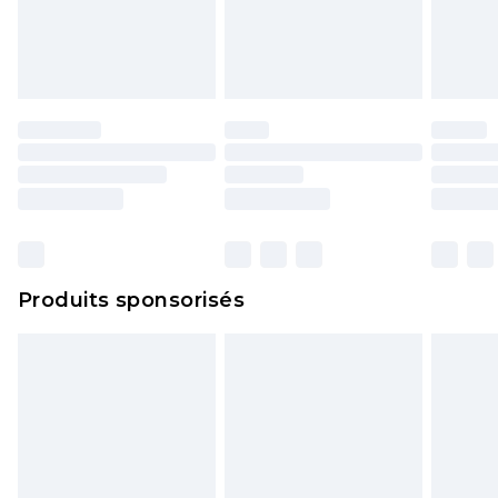
endommagé.
Les chaussures et/ou vêtements doivent être non
portés, non lavés et porter leurs étiquettes
d'origine. Les chaussures doivent également être
essayées en intérieur. Les articles pour la maison,
y compris le linge de lit, les matelas, les
surmatelas et les oreillers, doivent être inutilisés
et dans leur emballage d'origine non ouvert. Ceci
n'affecte pas vos droits statutaires.
Cliquez
ici
pour consulter l'intégralité de notre
Produits sponsorisés
politique de retour.