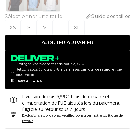
Sélectionner une taille
:
Guide des tailles
XS
S
M
L
XL
AJOUTER AU PANIER
Protégez votre commande pour 2,99 €.
Retours sous 35 jours, 5 € indemnisés par jour de retard, et bien
plus encore.
En savoir plus
Livraison depuis 9,99€. Frais de douane et
d'importation de l'UE ajoutés lors du paiement.
Éligible au retour sous 21 jours
Exclusions applicables.
Veuillez consulter notre
politique de
retour