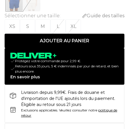
Sélectionner une taille
:
Guide des tailles
XS
S
M
L
XL
AJOUTER AU PANIER
Protégez votre commande pour 2,99 €.
Retours sous 35 jours, 5 € indemnisés par jour de retard, et bien
plus encore.
En savoir plus
Livraison depuis 9,99€. Frais de douane et
d'importation de l'UE ajoutés lors du paiement.
Éligible au retour sous 21 jours
Exclusions applicables.
Veuillez consulter notre
politique de
retour