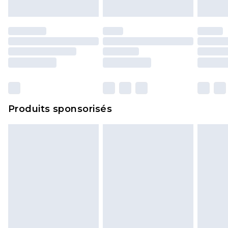
portés, non lavés et porter leurs étiquettes
d'origine. Les chaussures doivent également être
essayées en intérieur. Les articles pour la maison,
y compris le linge de lit, les matelas, les
surmatelas et les oreillers, doivent être inutilisés
et dans leur emballage d'origine non ouvert. Ceci
n'affecte pas vos droits statutaires.
Cliquez
ici
pour consulter l'intégralité de notre
Produits sponsorisés
politique de retour.