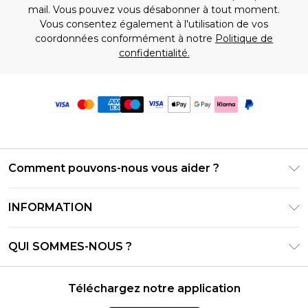
mail. Vous pouvez vous désabonner à tout moment.
Vous consentez également à l'utilisation de vos
coordonnées conformément à notre
Politique de
confidentialité.
Comment pouvons-nous vous aider ?
Foire Aux Questions
INFORMATION
Contactez-nous
Conditions générales – Mise à jour juin 2026
Suivre et retourner ma commande
QUI SOMMES-NOUS ?
Conditions d'utilisation
Options de livraison
Relations avec les investisseurs
Solde de la carte cadeau
Politique de retours – Mise à jour mai 2026
Téléchargez notre application
Déclaration sur l'esclavage moderne
Klarna