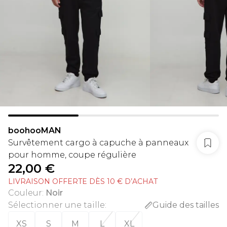
boohooMAN
Survêtement cargo à capuche à panneaux
pour homme, coupe régulière
22,00 €
LIVRAISON OFFERTE DÈS 10 € D’ACHAT
Couleur
:
Noir
Sélectionner une taille
:
Guide des tailles
XS
S
M
L
XL