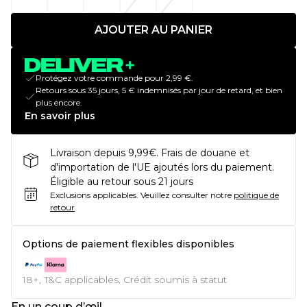
AJOUTER AU PANIER
Protégez votre commande pour 2,99 €.
Retours sous 35 jours, 5 € indemnisés par jour de retard, et bien
plus encore.
En savoir plus
Livraison depuis 9,99€. Frais de douane et
d'importation de l'UE ajoutés lors du paiement.
Éligible au retour sous 21 jours
Exclusions applicables.
Veuillez consulter notre
politique de
retour
Options de paiement flexibles disponibles
18+, T&C applicables. Crédit soumis à statut
En un coup d’œil