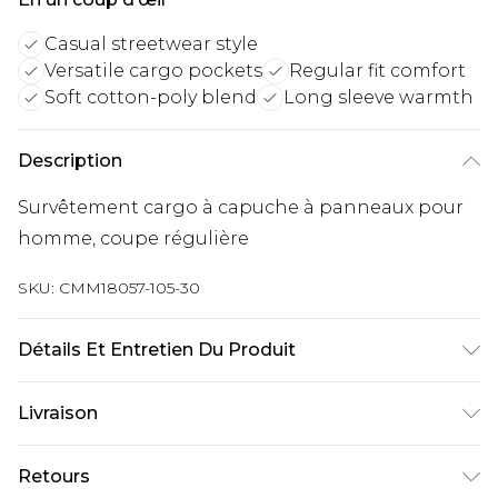
Casual streetwear style
Versatile cargo pockets
Regular fit comfort
Soft cotton-poly blend
Long sleeve warmth
Description
Survêtement cargo à capuche à panneaux pour
homme, coupe régulière
SKU:
CMM18057-105-30
Détails Et Entretien Du Produit
60 % coton, 40 % polyester. Le modèle mesure 6'1
Livraison
et porte la taille UK M/32.
Livraison standard France
€9.99
Retours
Jusqu’à 6 jours ouvrables