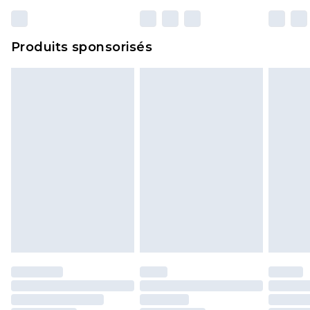
n'affecte pas vos droits statutaires.
Cliquez
ici
pour consulter l'intégralité de notre
Produits sponsorisés
politique de retour.