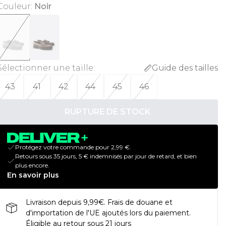
Couleur
:
Noir
Sélectionner une taille
:
Guide des tailles
43
41
42
44
45
46
RUPTURE DE STOCK
Protégez votre commande pour 2,99 €.
Retours sous 35 jours, 5 € indemnisés par jour de retard, et bien
plus encore.
En savoir plus
Livraison depuis 9,99€. Frais de douane et
d'importation de l'UE ajoutés lors du paiement.
Éligible au retour sous 21 jours