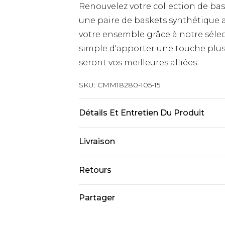
Renouvelez votre collection de bas
une paire de baskets synthétique a
votre ensemble grâce à notre séle
simple d'apporter une touche plus
seront vos meilleures alliées.
SKU:
CMM18280-105-15
Détails Et Entretien Du Produit
Tige : 100% synthétique Semelle : 
Livraison
Livraison standard France
Retours
Jusqu’à 6 jours ouvrables
Un problème survient ? Vous dispos
Partager
Livraison expresse France
nous retourner un article.
Jusqu’à 3 jours ouvrables
Veuillez noter que nous ne pouvon