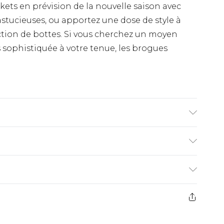
kets en prévision de la nouvelle saison avec
stucieuses, ou apportez une dose de style à
ction de bottes. Si vous cherchez un moyen
 sophistiquée à votre tenue, les brogues
100% autres matériaux
€9.99
ez de 21 jours à compter de la réception pour
€18.99
s pas rembourser les masques tendance, les