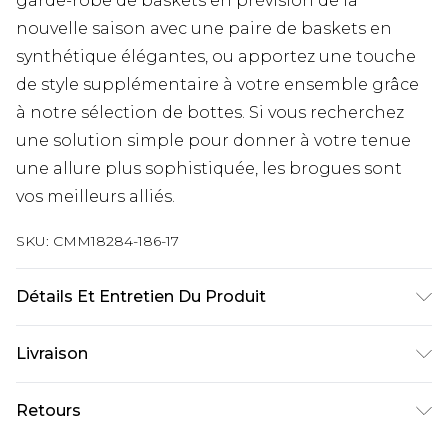
garde-robe de baskets en prévision de la
nouvelle saison avec une paire de baskets en
synthétique élégantes, ou apportez une touche
de style supplémentaire à votre ensemble grâce
à notre sélection de bottes. Si vous recherchez
une solution simple pour donner à votre tenue
une allure plus sophistiquée, les brogues sont
vos meilleurs alliés.
SKU:
CMM18284-186-17
Détails Et Entretien Du Produit
100% Autres matériaux
Livraison
Livraison standard France
€9.99
Retours
Jusqu’à 6 jours ouvrables