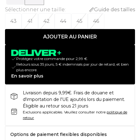
Sélectionner une taille
:
Guide des tailles
43
41
42
44
45
46
AJOUTER AU PANIER
Protégez votre commande pour 2,99 €.
Retours sous 35 jours, 5 € indemnisés par jour de retard, et bien
plus encore.
En savoir plus
Livraison depuis 9,99€. Frais de douane et
d'importation de l'UE ajoutés lors du paiement.
Éligible au retour sous 21 jours
Exclusions applicables.
Veuillez consulter notre
politique de
retour
Options de paiement flexibles disponibles