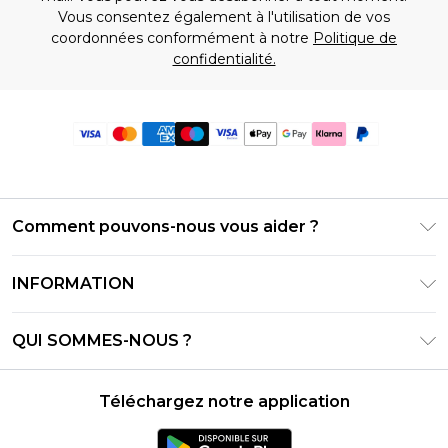
Vous consentez également à l'utilisation de vos
coordonnées conformément à notre
Politique de
confidentialité.
Comment pouvons-nous vous aider ?
Foire Aux Questions
INFORMATION
Contactez-nous
Conditions générales – Mise à jour juin 2026
Suivre et retourner ma commande
QUI SOMMES-NOUS ?
Conditions d'utilisation
Options de livraison
Relations avec les investisseurs
Solde de la carte cadeau
Politique de retours – Mise à jour mai 2026
Téléchargez notre application
Déclaration sur l'esclavage moderne
Klarna
Guide des tailles