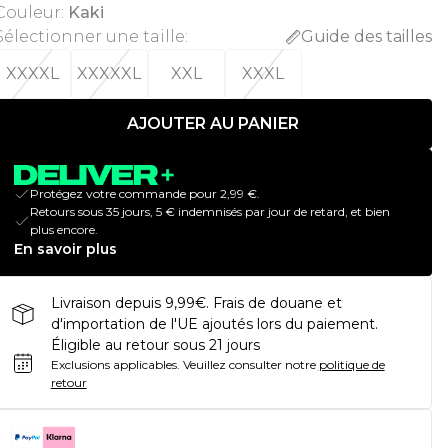
Couleur
:
Kaki
Sélectionner une taille
:
Guide des tailles
XXXXL
XXXXXL
XXL
XXXL
AJOUTER AU PANIER
Protégez votre commande pour 2,99 €.
Retours sous 35 jours, 5 € indemnisés par jour de retard, et bien
plus encore.
En savoir plus
Livraison depuis 9,99€. Frais de douane et
d'importation de l'UE ajoutés lors du paiement.
Éligible au retour sous 21 jours
Exclusions applicables.
Veuillez consulter notre
politique de
retour