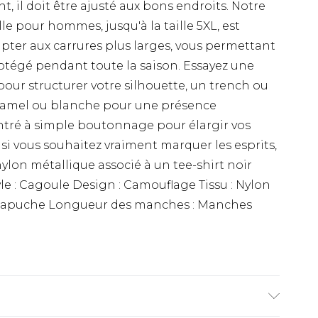
t, il doit être ajusté aux bons endroits. Notre
e pour hommes, jusqu'à la taille 5XL, est
ter aux carrures plus larges, vous permettant
rotégé pendant toute la saison. Essayez une
our structurer votre silhouette, un trench ou
 camel ou blanche pour une présence
ntré à simple boutonnage pour élargir vos
 si vous souhaitez vraiment marquer les esprits,
ylon métallique associé à un tee-shirt noir
le : Cagoule Design : Camouflage Tissu : Nylon
à capuche Longueur des manches : Manches