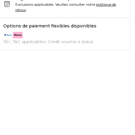
Exclusions applicables.
Veuillez consulter notre
politique de
retour
Options de paiement flexibles disponibles
18+, T&C applicables. Crédit soumis à statut