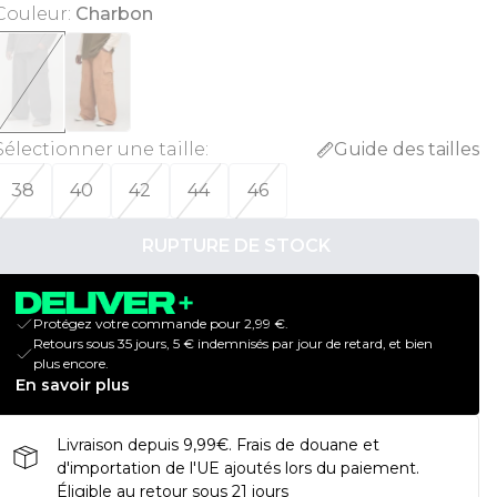
Couleur
:
Charbon
Sélectionner une taille
:
Guide des tailles
38
40
42
44
46
RUPTURE DE STOCK
Protégez votre commande pour 2,99 €.
Retours sous 35 jours, 5 € indemnisés par jour de retard, et bien
plus encore.
En savoir plus
Livraison depuis 9,99€. Frais de douane et
d'importation de l'UE ajoutés lors du paiement.
Éligible au retour sous 21 jours