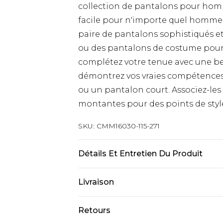
collection de pantalons pour homme
facile pour n'importe quel homme 
paire de pantalons sophistiqués e
ou des pantalons de costume pour l
complétez votre tenue avec une be
démontrez vos vraies compétences 
ou un pantalon court. Associez-les
montantes pour des points de style
SKU:
CMM16030-115-271
Détails Et Entretien Du Produit
100 % coton. Le modèle mesure 6'1 
Livraison
Livraison standard France
Retours
Jusqu’à 6 jours ouvrables