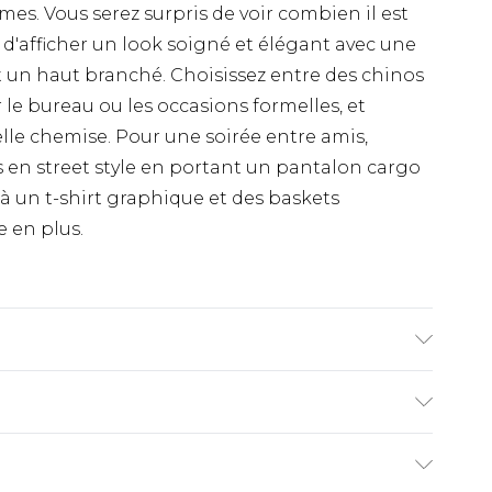
s. Vous serez surpris de voir combien il est
d'afficher un look soigné et élégant avec une
t un haut branché. Choisissez entre des chinos
e bureau ou les occasions formelles, et
lle chemise. Pour une soirée entre amis,
en street style en portant un pantalon cargo
 à un t-shirt graphique et des baskets
 en plus.
et porte une taille UK 3XL/42
€9.99