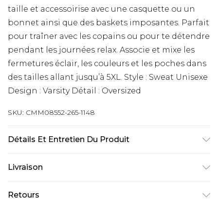
taille et accessoirise avec une casquette ou un
bonnet ainsi que des baskets imposantes. Parfait
pour traîner avec les copains ou pour te détendre
pendant les journées relax. Associe et mixe les
fermetures éclair, les couleurs et les poches dans
des tailles allant jusqu’à 5XL. Style : Sweat Unisexe
Design : Varsity Détail : Oversized
SKU:
CMM08552-265-1148
Détails Et Entretien Du Produit
60 % Coton, 40 % Polyester. Le mannequin
Livraison
mesure 1,85 m et porte une taille UK 3XL/42.
Livraison standard France
€9.99
Retours
Jusqu’à 6 jours ouvrables
Un problème survient ? Vous disposez de 21 jours