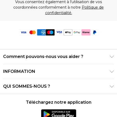
Vous consentez également à l'utilisation de vos
coordonnées conformément à notre
Politique de
confidentialité.
Comment pouvons-nous vous aider ?
Foire Aux Questions
INFORMATION
Contactez-nous
Conditions générales – Mise à jour juin 2026
Suivre et retourner ma commande
QUI SOMMES-NOUS ?
Conditions d'utilisation
Options de livraison
Relations avec les investisseurs
Solde de la carte cadeau
Politique de retours – Mise à jour mai 2026
Téléchargez notre application
Déclaration sur l'esclavage moderne
Klarna
Guide des tailles
Carrières
PayPal