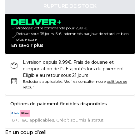
RUPTURE DE STOCK
Protégez votre commande pour 2,99 €.
Retours sous 35 jours, 5 € indemnisés par jour de retard, et bien
plus encore.
En savoir plus
Livraison depuis 9,99€. Frais de douane et
d'importation de l'UE ajoutés lors du paiement.
Éligible au retour sous 21 jours
Exclusions applicables.
Veuillez consulter notre
politique de
retour
Options de paiement flexibles disponibles
18+, T&C applicables. Crédit soumis à statut
En un coup d’œil