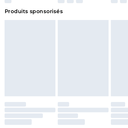
Cliquez
ici
pour consulter l'intégralité de notre
Produits sponsorisés
politique de retour.