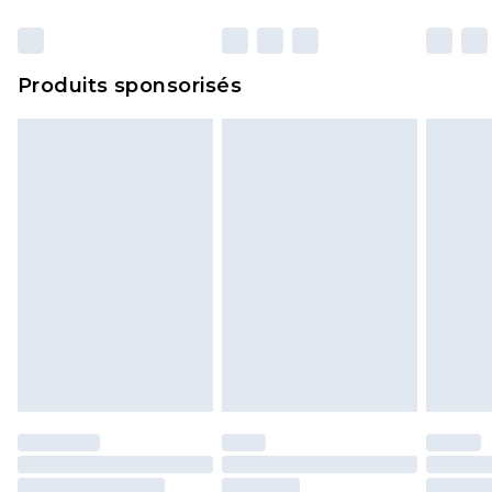
et dans leur emballage d'origine non ouvert. Ceci
n'affecte pas vos droits statutaires.
Cliquez
ici
pour consulter l'intégralité de notre
Produits sponsorisés
politique de retour.