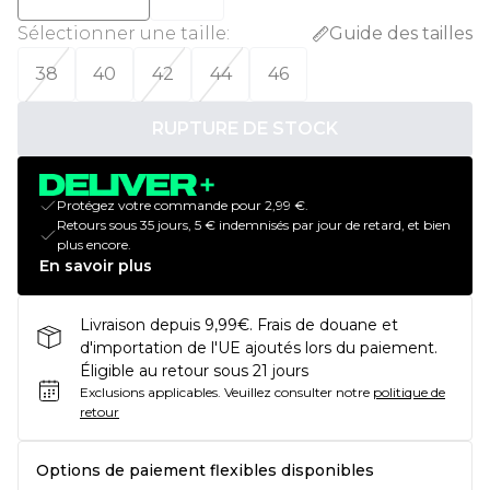
Sélectionner une taille
:
Guide des tailles
38
40
42
44
46
RUPTURE DE STOCK
Protégez votre commande pour 2,99 €.
Retours sous 35 jours, 5 € indemnisés par jour de retard, et bien
plus encore.
En savoir plus
Livraison depuis 9,99€. Frais de douane et
d'importation de l'UE ajoutés lors du paiement.
Éligible au retour sous 21 jours
Exclusions applicables.
Veuillez consulter notre
politique de
retour
Options de paiement flexibles disponibles