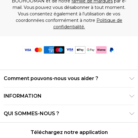
BOOHOOMAN et de notre
famille de marques
par e-
mail. Vous pouvez vous désabonner à tout moment.
Vous consentez également à l'utilisation de vos
coordonnées conformément à notre
Politique de
confidentialité.
Comment pouvons-nous vous aider ?
Foire Aux Questions
INFORMATION
Contactez-nous
Conditions générales – Mise à jour juin 2026
Suivre et retourner ma commande
QUI SOMMES-NOUS ?
Conditions d'utilisation
Options de livraison
Relations avec les investisseurs
Solde de la carte cadeau
Politique de retours – Mise à jour mai 2026
Téléchargez notre application
Déclaration sur l'esclavage moderne