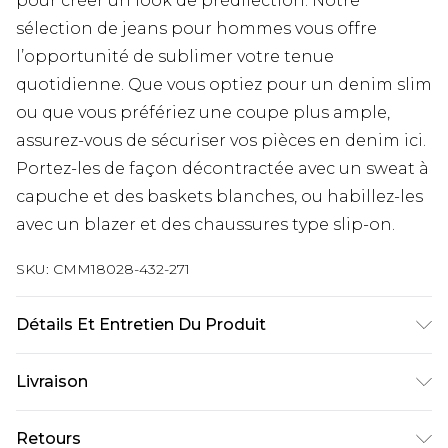
pour créer un look de prédilection. Notre
sélection de jeans pour hommes vous offre
l’opportunité de sublimer votre tenue
quotidienne. Que vous optiez pour un denim slim
ou que vous préfériez une coupe plus ample,
assurez-vous de sécuriser vos pièces en denim ici.
Portez-les de façon décontractée avec un sweat à
capuche et des baskets blanches, ou habillez-les
avec un blazer et des chaussures type slip-on.
SKU:
CMM18028-432-271
Détails Et Entretien Du Produit
100 % coton. Le modèle mesure 6'1 et porte la
Livraison
taille UK 3XL/42
Livraison standard France
€9.99
Retours