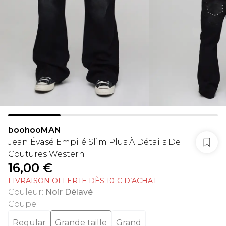
boohooMAN
Jean Évasé Empilé Slim Plus À Détails De
Coutures Western
16,00 €
LIVRAISON OFFERTE DÈS 10 € D’ACHAT
Couleur
:
Noir Délavé
Coupe
:
Regular
Grande taille
Grand