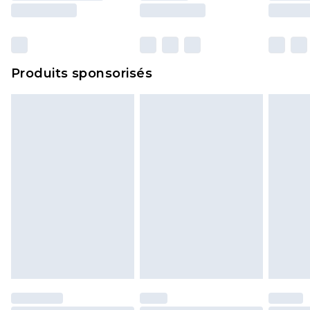
surmatelas et les oreillers, doivent être inutilisés
et dans leur emballage d'origine non ouvert. Ceci
n'affecte pas vos droits statutaires.
Cliquez
ici
pour consulter l'intégralité de notre
Produits sponsorisés
politique de retour.