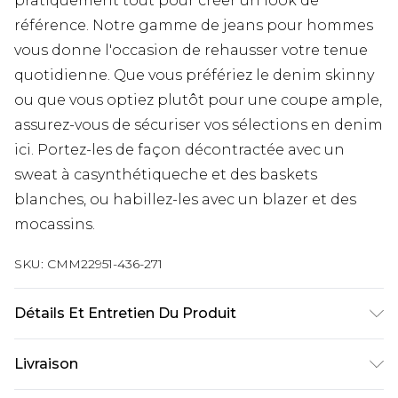
pratiquement tout pour créer un look de
référence. Notre gamme de jeans pour hommes
vous donne l'occasion de rehausser votre tenue
quotidienne. Que vous préfériez le denim skinny
ou que vous optiez plutôt pour une coupe ample,
assurez-vous de sécuriser vos sélections en denim
ici. Portez-les de façon décontractée avec un
sweat à casynthétiqueche et des baskets
blanches, ou habillez-les avec un blazer et des
mocassins.
SKU:
CMM22951-436-271
Détails Et Entretien Du Produit
100% Coton. Le mannequin mesure 1m85 et porte
Livraison
une taille UK 3XL/42