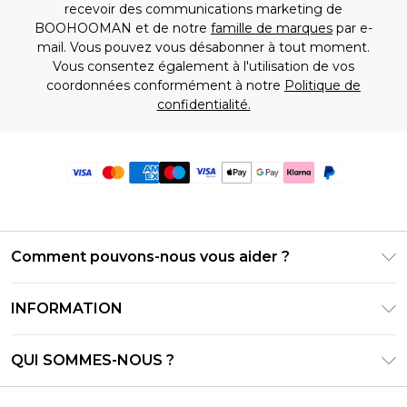
recevoir des communications marketing de
BOOHOOMAN et de notre
famille de marques
par e-
mail. Vous pouvez vous désabonner à tout moment.
Vous consentez également à l'utilisation de vos
coordonnées conformément à notre
Politique de
confidentialité.
Comment pouvons-nous vous aider ?
Foire Aux Questions
INFORMATION
Contactez-nous
Conditions générales – Mise à jour juin 2026
Suivre et retourner ma commande
QUI SOMMES-NOUS ?
Conditions d'utilisation
Options de livraison
Relations avec les investisseurs
Solde de la carte cadeau