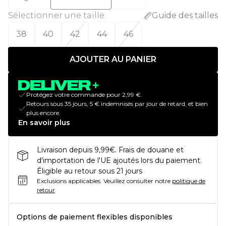
Sélectionner une taille
:
Guide des tailles
38
40
42
44
46
AJOUTER AU PANIER
Protégez votre commande pour 2,99 €.
Retours sous 35 jours, 5 € indemnisés par jour de retard, et bien
plus encore.
En savoir plus
Livraison depuis 9,99€. Frais de douane et
d'importation de l'UE ajoutés lors du paiement.
Éligible au retour sous 21 jours
Exclusions applicables.
Veuillez consulter notre
politique de
retour
Options de paiement flexibles disponibles