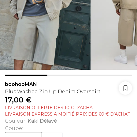
boohooMAN
Plus Washed Zip Up Denim Overshirt
17,00 €
LIVRAISON OFFERTE DÈS 10 € D’ACHAT
LIVRAISON EXPRESS À MOITIÉ PRIX DÈS 60 € D’ACHAT
Couleur
:
Kaki Délavé
Coupe
: