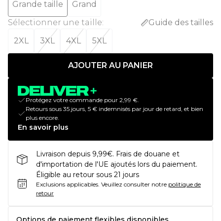
Grande taille
Grand
Sélectionner une taille
:
Guide des tailles
2XL
3XL
4XL
5XL
AJOUTER AU PANIER
Protégez votre commande pour 2,99 €.
Retours sous 35 jours, 5 € indemnisés par jour de retard, et bien
plus encore.
En savoir plus
Livraison depuis 9,99€. Frais de douane et
d'importation de l'UE ajoutés lors du paiement.
Éligible au retour sous 21 jours
Exclusions applicables.
Veuillez consulter notre
politique de
retour
Options de paiement flexibles disponibles