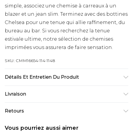
simple, associez une chemise à carreaux à un
blazer et un jean slim. Terminez avec des bottines
Chelsea pour une tenue qui allie raffinement, du
bureau au bar. Si vous recherchez la tenue
estivale ultime, notre sélection de chemises
imprimées vous assurera de faire sensation.
SKU:
CMM16654-114-1148
Détails Et Entretien Du Produit
100 % coton. Le mannequin mesure 6'1 et porte la
Livraison
taille UK 3XL/42
Livraison standard France
€9.99
Retours
Jusqu’à 6 jours ouvrables
Un problème survient ? Vous disposez de 21 jours
Livraison expresse France
€18.99
Vous pourriez aussi aimer
à compter de la réception pour nous retourner