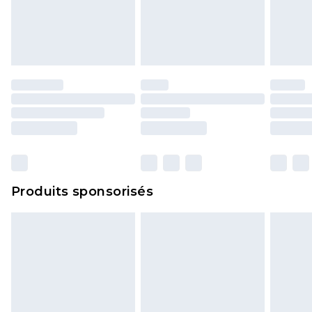
endommagé.
Les chaussures et/ou vêtements doivent être non
portés, non lavés et porter leurs étiquettes
d'origine. Les chaussures doivent également être
essayées en intérieur. Les articles pour la maison,
y compris le linge de lit, les matelas, les
surmatelas et les oreillers, doivent être inutilisés
et dans leur emballage d'origine non ouvert. Ceci
n'affecte pas vos droits statutaires.
Cliquez
ici
pour consulter l'intégralité de notre
Produits sponsorisés
politique de retour.