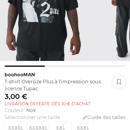
boohooMAN
T-shirt Oversize Plus à l'impression sous
licence Tupac
3,00 €
LIVRAISON OFFERTE DÈS 10 € D’ACHAT
Couleur
:
Noir
Sélectionner une taille
:
Guide des tailles
XXXXL
XXXXXL
XXL
XXXL