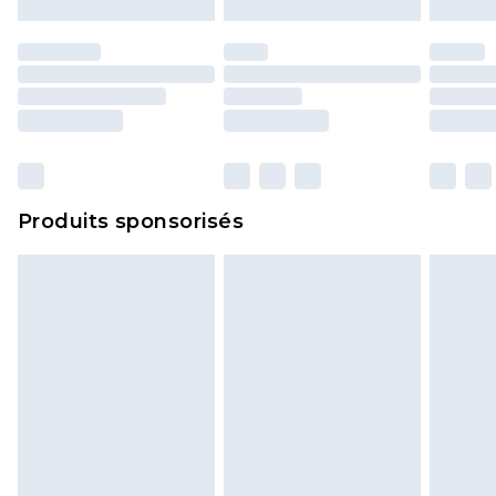
d'origine. Les chaussures doivent également être
essayées en intérieur. Les articles pour la maison,
y compris le linge de lit, les matelas, les
surmatelas et les oreillers, doivent être inutilisés
et dans leur emballage d'origine non ouvert. Ceci
n'affecte pas vos droits statutaires.
Cliquez
ici
pour consulter l'intégralité de notre
Produits sponsorisés
politique de retour.