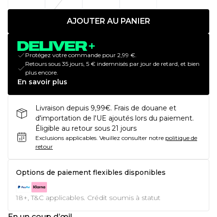
AJOUTER AU PANIER
Protégez votre commande pour 2,99 €.
Retours sous 35 jours, 5 € indemnisés par jour de retard, et bien
plus encore.
En savoir plus
Livraison depuis 9,99€. Frais de douane et
d'importation de l'UE ajoutés lors du paiement.
Éligible au retour sous 21 jours
Exclusions applicables.
Veuillez consulter notre
politique de
retour
Options de paiement flexibles disponibles
18+, T&C applicables. Crédit soumis à statut
En un coup d’œil