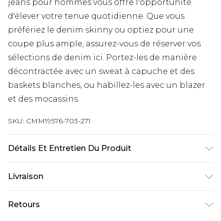
jeans pour hommes vous offre l'opportunité
d'élever votre tenue quotidienne. Que vous
préfériez le denim skinny ou optiez pour une
coupe plus ample, assurez-vous de réserver vos
sélections de denim ici. Portez-les de manière
décontractée avec un sweat à capuche et des
baskets blanches, ou habillez-les avec un blazer
et des mocassins.
SKU:
CMM19576-703-271
Détails Et Entretien Du Produit
100 % coton. Le modèle mesure 6'1 et porte une
Livraison
taille UK 3XL/42
Livraison standard France
€9.99
Retours
Jusqu’à 6 jours ouvrables