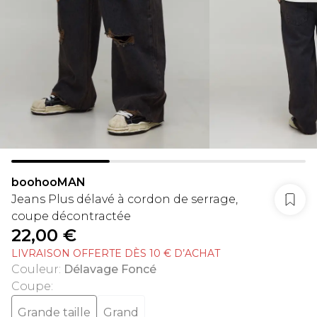
boohooMAN
Jeans Plus délavé à cordon de serrage,
coupe décontractée
22,00 €
LIVRAISON OFFERTE DÈS 10 € D’ACHAT
Couleur
:
Délavage Foncé
Coupe
:
Grande taille
Grand