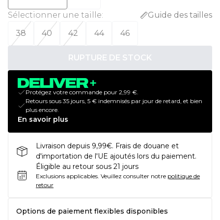
Sélectionner une taille
:
Guide des tailles
38
40
42
44
46
RUPTURE DE STOCK
Protégez votre commande pour 2,99 €.
Retours sous 35 jours, 5 € indemnisés par jour de retard, et bien
plus encore.
En savoir plus
Livraison depuis 9,99€. Frais de douane et
d'importation de l'UE ajoutés lors du paiement.
Éligible au retour sous 21 jours
Exclusions applicables.
Veuillez consulter notre
politique de
retour
Options de paiement flexibles disponibles