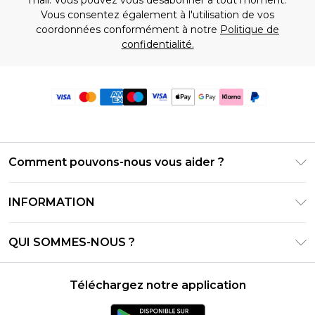
Vous consentez également à l'utilisation de vos
coordonnées conformément à notre
Politique de
confidentialité.
Comment pouvons-nous vous aider ?
Foire Aux Questions
INFORMATION
Contactez-nous
Conditions générales – Mise à jour juin 2026
Suivre et retourner ma commande
QUI SOMMES-NOUS ?
Conditions d'utilisation
Options de livraison
Relations avec les investisseurs
Solde de la carte cadeau
Politique de retours – Mise à jour mai 2026
Téléchargez notre application
Déclaration sur l'esclavage moderne
Klarna
Guide des tailles