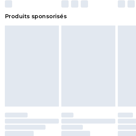
n'affecte pas vos droits statutaires.
Cliquez
ici
pour consulter l'intégralité de notre
Produits sponsorisés
politique de retour.