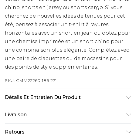
chino, shorts en jersey ou shorts cargo. Si vous
cherchez de nouvelles idées de tenues pour cet
été, pensez à associer un t-shirt à rayures
horizontales avec un short en jean ou optez pour
une chemise imprimée et un short chino pour
une combinaison plus élégante. Complétez avec
une paire de claquettes ou de mocassins pour
des points de style supplémentaires.
SKU:
CMM22260-186-271
Détails Et Entretien Du Produit
70% Polyester, 30% Viscose. Le mannequin
Livraison
mesure 1m85 et porte une taille UK 3XL/42
Livraison standard France
€9.99
Retours