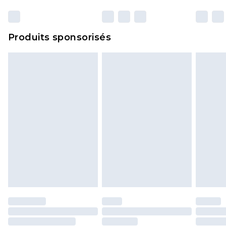
et dans leur emballage d'origine non ouvert. Ceci
n'affecte pas vos droits statutaires.
Cliquez
ici
pour consulter l'intégralité de notre
Produits sponsorisés
politique de retour.