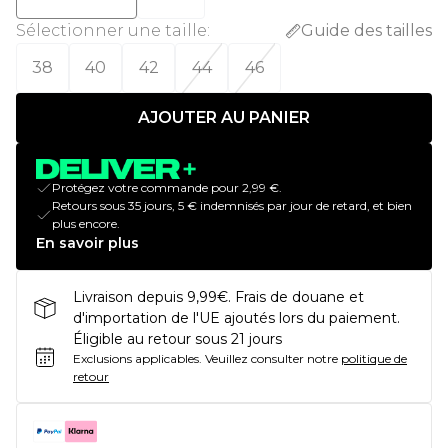
Sélectionner une taille
:
Guide des tailles
38
40
42
44
46
AJOUTER AU PANIER
Protégez votre commande pour 2,99 €.
Retours sous 35 jours, 5 € indemnisés par jour de retard, et bien
plus encore.
En savoir plus
Livraison depuis 9,99€. Frais de douane et
d'importation de l'UE ajoutés lors du paiement.
Éligible au retour sous 21 jours
Exclusions applicables.
Veuillez consulter notre
politique de
retour