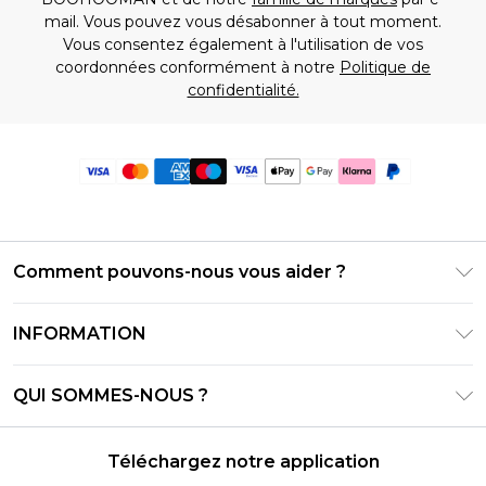
mail. Vous pouvez vous désabonner à tout moment.
Vous consentez également à l'utilisation de vos
coordonnées conformément à notre
Politique de
confidentialité.
Comment pouvons-nous vous aider ?
Foire Aux Questions
INFORMATION
Contactez-nous
Conditions générales – Mise à jour juin 2026
Suivre et retourner ma commande
QUI SOMMES-NOUS ?
Conditions d'utilisation
Options de livraison
Relations avec les investisseurs
Solde de la carte cadeau
Politique de retours – Mise à jour mai 2026
Téléchargez notre application
Déclaration sur l'esclavage moderne
Klarna