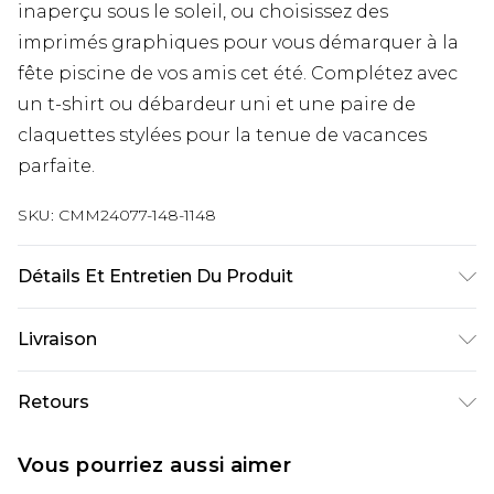
inaperçu sous le soleil, ou choisissez des
imprimés graphiques pour vous démarquer à la
fête piscine de vos amis cet été. Complétez avec
un t-shirt ou débardeur uni et une paire de
claquettes stylées pour la tenue de vacances
parfaite.
SKU:
CMM24077-148-1148
Détails Et Entretien Du Produit
100% Polyester. Le mannequin mesure 1m85 et
Livraison
porte une taille M/32 UK
Livraison standard France
€9.99
Retours
Jusqu’à 6 jours ouvrables
Un problème survient ? Vous disposez de 21 jours
Livraison expresse France
€18.99
Vous pourriez aussi aimer
à compter de la réception pour nous retourner
Jusqu’à 3 jours ouvrables