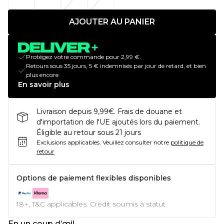
AJOUTER AU PANIER
Protégez votre commande pour 2,99 €.
Retours sous 35 jours, 5 € indemnisés par jour de retard, et bien
plus encore.
En savoir plus
Livraison depuis 9,99€. Frais de douane et
d'importation de l'UE ajoutés lors du paiement.
Éligible au retour sous 21 jours
Exclusions applicables.
Veuillez consulter notre
politique de
retour
Options de paiement flexibles disponibles
18+, T&C applicables. Crédit soumis à statut
En un coup d’œil