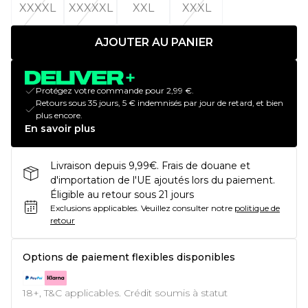
XXXXL
XXXXXL
XXL
XXXL
AJOUTER AU PANIER
Protégez votre commande pour 2,99 €.
Retours sous 35 jours, 5 € indemnisés par jour de retard, et bien
plus encore.
En savoir plus
Livraison depuis 9,99€. Frais de douane et
d'importation de l'UE ajoutés lors du paiement.
Éligible au retour sous 21 jours
Exclusions applicables.
Veuillez consulter notre
politique de
retour
Options de paiement flexibles disponibles
18+, T&C applicables. Crédit soumis à statut