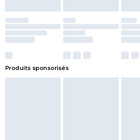
portés, non lavés et porter leurs étiquettes
d'origine. Les chaussures doivent également être
essayées en intérieur. Les articles pour la maison,
y compris le linge de lit, les matelas, les
surmatelas et les oreillers, doivent être inutilisés
et dans leur emballage d'origine non ouvert. Ceci
n'affecte pas vos droits statutaires.
Cliquez
ici
pour consulter l'intégralité de notre
Produits sponsorisés
politique de retour.