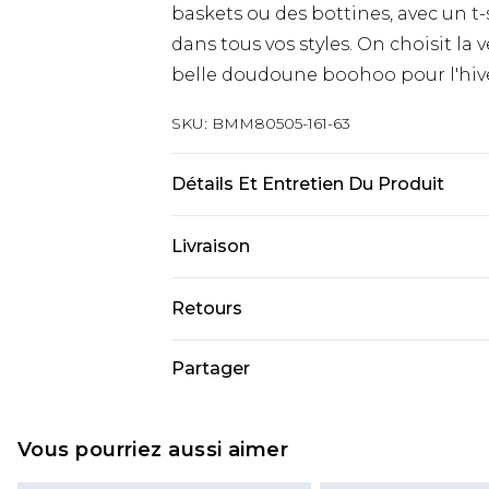
baskets ou des bottines, avec un t
dans tous vos styles. On choisit l
belle doudoune boohoo pour l'hive
SKU:
BMM80505-161-63
Détails Et Entretien Du Produit
100% Polyester. Model is 6'1 & wears
Livraison
Livraison standard France
Retours
Jusqu’à 6 jours ouvrables
Un problème survient ? Vous dispos
Partager
Livraison expresse France
nous retourner un article.
Jusqu’à 3 jours ouvrables
Veuillez noter que nous ne pouvon
Cliquez et Collectez
cosmétiques, les bijoux pour piercin
Vous pourriez aussi aimer
Jusqu’à 5 jours ouvrables
bain ou la lingerie si l'opercul