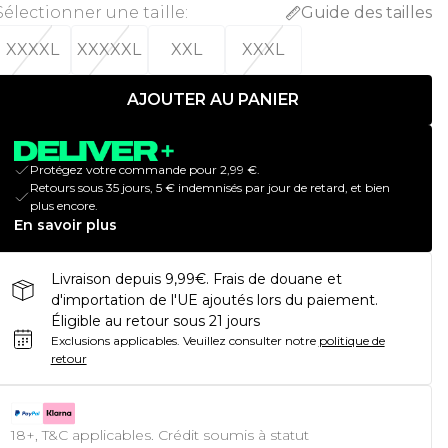
Sélectionner une taille
:
Guide des tailles
XXXXL
XXXXXL
XXL
XXXL
AJOUTER AU PANIER
Protégez votre commande pour 2,99 €.
Retours sous 35 jours, 5 € indemnisés par jour de retard, et bien
plus encore.
En savoir plus
Livraison depuis 9,99€. Frais de douane et
d'importation de l'UE ajoutés lors du paiement.
Éligible au retour sous 21 jours
Exclusions applicables.
Veuillez consulter notre
politique de
retour
18+, T&C applicables. Crédit soumis à statut