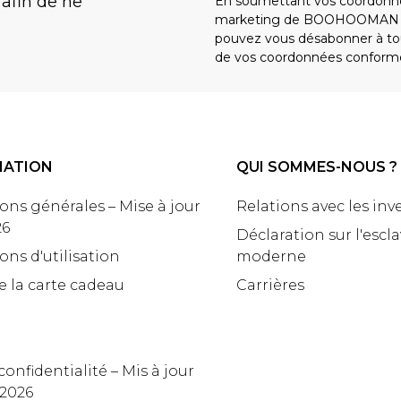
 afin de ne
En soumettant vos coordonné
marketing de BOOHOOMAN e
pouvez vous désabonner à tou
de vos coordonnées conform
MATION
QUI SOMMES-NOUS ?
ons générales – Mise à jour
Relations avec les inv
26
Déclaration sur l'escl
ons d'utilisation
moderne
e la carte cadeau
Carrières
confidentialité – Mis à jour
 2026