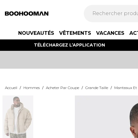
NOUVEAUTÉS
VÊTEMENTS
VACANCES
AC
TÉLÉCHARGEZ L’APPLICATION
Accueil
/
Hommes
/
Acheter Par Coupe
/
Grande Taille
/
Manteaux Et V