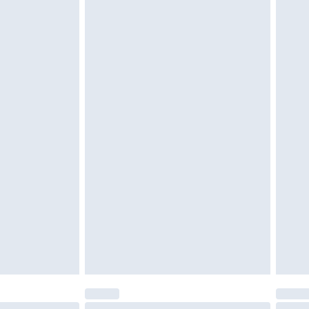
vent être non portés, non lavés et porter leurs
es doivent également être essayées en
n, y compris le linge de lit, les matelas, les
 être inutilisés et dans leur emballage d'origine
roits statutaires.
ité de notre politique de retour.