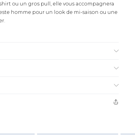
-shirt ou un gros pull, elle vous accompagnera
a veste homme pour un look de mi-saison ou une
r.
 UK size 3XL/42
€9.99
ez de 21 jours à compter de la réception pour
€18.99
s pas rembourser les masques tendance, les
€4.99
gs, les jouets pour adultes, les maillots de
e d'hygiène est endommagé ou endommagé.