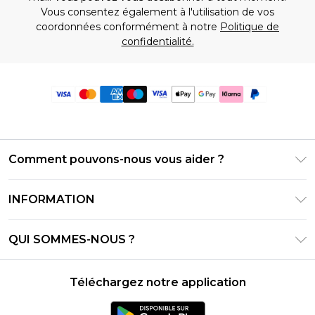
Vous consentez également à l'utilisation de vos
coordonnées conformément à notre
Politique de
confidentialité.
Comment pouvons-nous vous aider ?
Foire Aux Questions
INFORMATION
Contactez-nous
Conditions générales – Mise à jour juin 2026
Suivre et retourner ma commande
QUI SOMMES-NOUS ?
Conditions d'utilisation
Options de livraison
Relations avec les investisseurs
Solde de la carte cadeau
Politique de retours – Mise à jour mai 2026
Téléchargez notre application
Déclaration sur l'esclavage moderne
Klarna
Guide des tailles