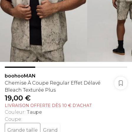
boohooMAN
Chemise À Coupe Regular Effet Délavé
Bleach Texturée Plus
19,00 €
LIVRAISON OFFERTE DÈS 10 € D’ACHAT
Couleur
:
Taupe
Coupe
:
Grande taille
Grand