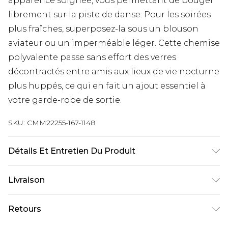
apparence soignée, vous permettant de bouger
librement sur la piste de danse. Pour les soirées
plus fraîches, superposez-la sous un blouson
aviateur ou un imperméable léger. Cette chemise
polyvalente passe sans effort des verres
décontractés entre amis aux lieux de vie nocturne
plus huppés, ce qui en fait un ajout essentiel à
votre garde-robe de sortie.
SKU:
CMM22255-167-1148
Détails Et Entretien Du Produit
100% Polyester. Le mannequin mesure 1m85 et
Livraison
porte une taille UK M/32
Livraison standard France
€9.99
Retours
Jusqu’à 6 jours ouvrables