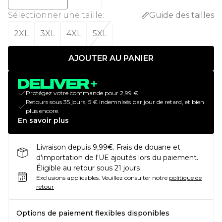
Sélectionner une taille
:
Guide des tailles
2XL
3XL
4XL
5XL
AJOUTER AU PANIER
Protégez votre commande pour 2,99 €.
Retours sous 35 jours, 5 € indemnisés par jour de retard, et bien
plus encore.
En savoir plus
Livraison depuis 9,99€. Frais de douane et
d'importation de l'UE ajoutés lors du paiement.
Éligible au retour sous 21 jours
Exclusions applicables.
Veuillez consulter notre
politique de
retour
Options de paiement flexibles disponibles