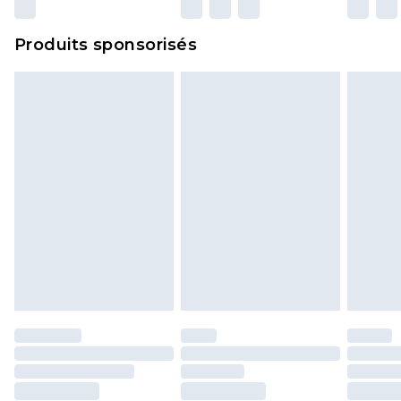
n'affecte pas vos droits statutaires.
Cliquez
ici
pour consulter l'intégralité de notre
Produits sponsorisés
politique de retour.