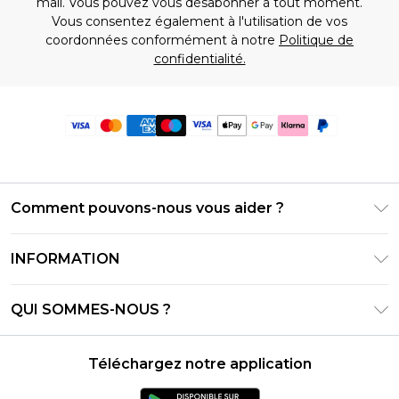
mail. Vous pouvez vous désabonner à tout moment.
Vous consentez également à l'utilisation de vos
coordonnées conformément à notre
Politique de
confidentialité.
Comment pouvons-nous vous aider ?
Foire Aux Questions
INFORMATION
Contactez-nous
Conditions générales – Mise à jour juin 2026
Suivre et retourner ma commande
QUI SOMMES-NOUS ?
Conditions d'utilisation
Options de livraison
Relations avec les investisseurs
Solde de la carte cadeau
Politique de retours – Mise à jour mai 2026
Téléchargez notre application
Déclaration sur l'esclavage moderne
Klarna
Guide des tailles