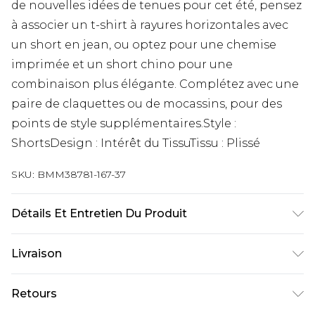
de nouvelles idées de tenues pour cet été, pensez
à associer un t-shirt à rayures horizontales avec
un short en jean, ou optez pour une chemise
imprimée et un short chino pour une
combinaison plus élégante. Complétez avec une
paire de claquettes ou de mocassins, pour des
points de style supplémentaires.Style :
ShortsDesign : Intérêt du TissuTissu : Plissé
SKU:
BMM38781-167-37
Détails Et Entretien Du Produit
100% Coton. Le mannequin mesure 1m85 et porte
Livraison
une taille UK M/32
Livraison standard France
€9.99
Retours
Jusqu’à 6 jours ouvrables