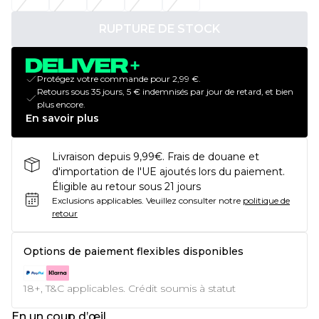
RUPTURE DE STOCK
Protégez votre commande pour 2,99 €.
Retours sous 35 jours, 5 € indemnisés par jour de retard, et bien
plus encore.
En savoir plus
Livraison depuis 9,99€. Frais de douane et
d'importation de l'UE ajoutés lors du paiement.
Éligible au retour sous 21 jours
Exclusions applicables.
Veuillez consulter notre
politique de
retour
Options de paiement flexibles disponibles
18+, T&C applicables. Crédit soumis à statut
En un coup d’œil