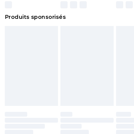
n'affecte pas vos droits statutaires.
Cliquez
ici
pour consulter l'intégralité de notre
Produits sponsorisés
politique de retour.