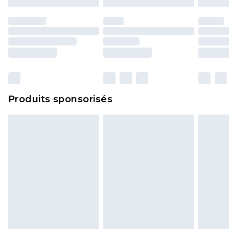
d'origine. Les chaussures doivent également être
essayées en intérieur. Les articles pour la maison,
y compris le linge de lit, les matelas, les
surmatelas et les oreillers, doivent être inutilisés
et dans leur emballage d'origine non ouvert. Ceci
n'affecte pas vos droits statutaires.
Cliquez
ici
pour consulter l'intégralité de notre
Produits sponsorisés
politique de retour.