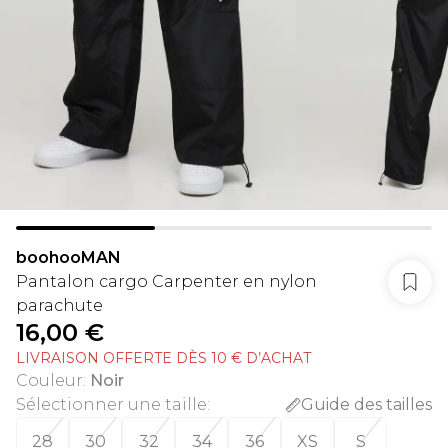
boohooMAN
Pantalon cargo Carpenter en nylon
parachute
16,00 €
LIVRAISON OFFERTE DÈS 10 € D’ACHAT
Couleur
:
Noir
Sélectionner une taille
:
Guide des tailles
28
30
32
34
36
XS
S