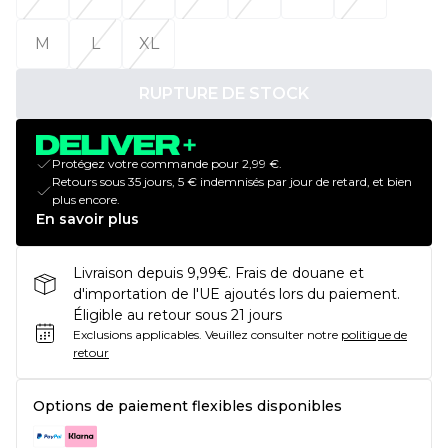
M
L
XL
RUPTURE DE STOCK
Protégez votre commande pour 2,99 €.
Retours sous 35 jours, 5 € indemnisés par jour de retard, et bien
plus encore.
En savoir plus
Livraison depuis 9,99€. Frais de douane et
d'importation de l'UE ajoutés lors du paiement.
Éligible au retour sous 21 jours
Exclusions applicables.
Veuillez consulter notre
politique de
retour
Options de paiement flexibles disponibles