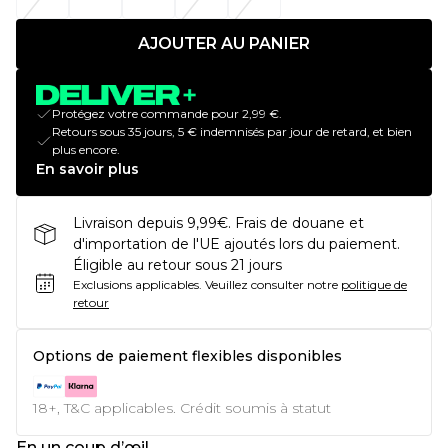
AJOUTER AU PANIER
Protégez votre commande pour 2,99 €.
Retours sous 35 jours, 5 € indemnisés par jour de retard, et bien
plus encore.
En savoir plus
Livraison depuis 9,99€. Frais de douane et
d'importation de l'UE ajoutés lors du paiement.
Éligible au retour sous 21 jours
Exclusions applicables.
Veuillez consulter notre
politique de
retour
Options de paiement flexibles disponibles
18+, T&C applicables. Crédit soumis à statut
En un coup d’œil