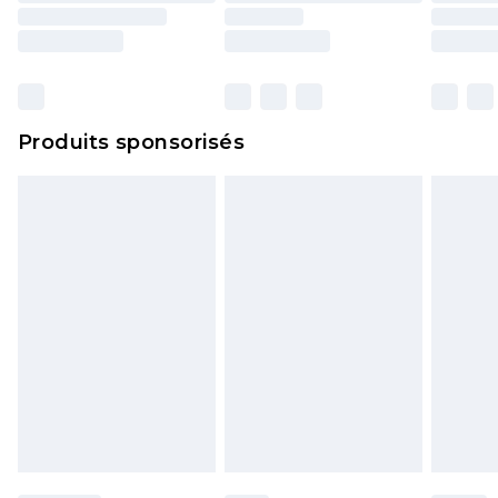
surmatelas et les oreillers, doivent être inutilisés
et dans leur emballage d'origine non ouvert. Ceci
n'affecte pas vos droits statutaires.
Cliquez
ici
pour consulter l'intégralité de notre
Produits sponsorisés
politique de retour.