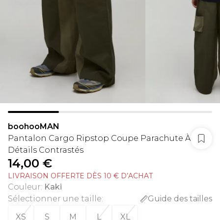
boohooMAN
Pantalon Cargo Ripstop Coupe Parachute À
Détails Contrastés
14,00 €
LIVRAISON OFFERTE DÈS 10 € D’ACHAT
Couleur
:
Kaki
Sélectionner une taille
:
Guide des tailles
XS
S
M
L
XL