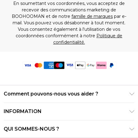
En soumettant vos coordonnées, vous acceptez de
recevoir des communications marketing de
BOOHOOMAN et de notre
famille de marques
par e-
mail. Vous pouvez vous désabonner à tout moment.
Vous consentez également à l'utilisation de vos
coordonnées conformément à notre
Politique de
confidentialité.
Comment pouvons-nous vous aider ?
Foire Aux Questions
INFORMATION
Contactez-nous
Conditions générales – Mise à jour juin 2026
Suivre et retourner ma commande
QUI SOMMES-NOUS ?
Conditions d'utilisation
Options de livraison