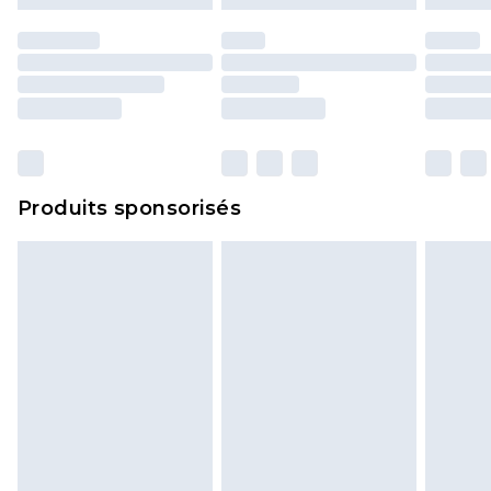
d'origine. Les chaussures doivent également être
essayées en intérieur. Les articles pour la maison,
y compris le linge de lit, les matelas, les
surmatelas et les oreillers, doivent être inutilisés
et dans leur emballage d'origine non ouvert. Ceci
n'affecte pas vos droits statutaires.
Cliquez
ici
pour consulter l'intégralité de notre
Produits sponsorisés
politique de retour.