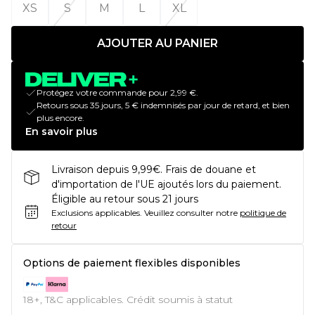
XS
S
M
L
XL
AJOUTER AU PANIER
Protégez votre commande pour 2,99 €.
Retours sous 35 jours, 5 € indemnisés par jour de retard, et bien
plus encore.
En savoir plus
Livraison depuis 9,99€. Frais de douane et
d'importation de l'UE ajoutés lors du paiement.
Éligible au retour sous 21 jours
Exclusions applicables.
Veuillez consulter notre
politique de
retour
Options de paiement flexibles disponibles
18+, T&C applicables. Crédit soumis à statut