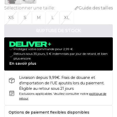
Sélectionner une taille
:
Guide des tailles
XS
S
M
L
XL
RUPTURE DE STOCK
Protégez votre commande pour 2,99 €.
Retours sous 35 jours, 5 € indemnisés par jour de retard, et bien
plus encore.
En savoir plus
Livraison depuis 9,99€. Frais de douane et
d'importation de l'UE ajoutés lors du paiement.
Éligible au retour sous 21 jours
Exclusions applicables.
Veuillez consulter notre
politique de
retour
Options de paiement flexibles disponibles