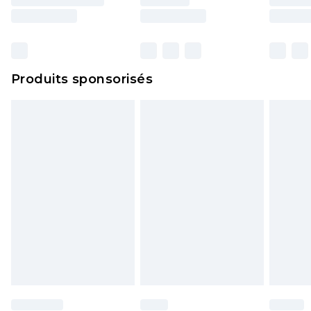
surmatelas et les oreillers, doivent être inutilisés
et dans leur emballage d'origine non ouvert. Ceci
n'affecte pas vos droits statutaires.
Cliquez
ici
pour consulter l'intégralité de notre
Produits sponsorisés
politique de retour.