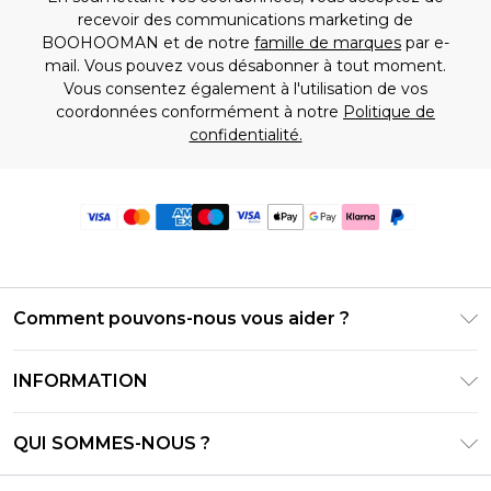
recevoir des communications marketing de
BOOHOOMAN et de notre
famille de marques
par e-
mail. Vous pouvez vous désabonner à tout moment.
Vous consentez également à l'utilisation de vos
coordonnées conformément à notre
Politique de
confidentialité.
Comment pouvons-nous vous aider ?
Foire Aux Questions
INFORMATION
Contactez-nous
Conditions générales – Mise à jour juin 2026
Suivre et retourner ma commande
QUI SOMMES-NOUS ?
Conditions d'utilisation
Options de livraison