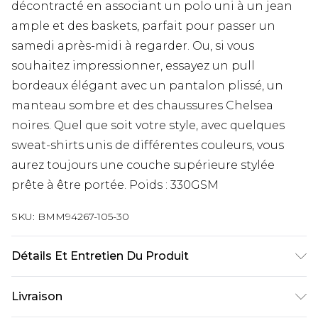
décontracté en associant un polo uni à un jean
ample et des baskets, parfait pour passer un
samedi après-midi à regarder. Ou, si vous
souhaitez impressionner, essayez un pull
bordeaux élégant avec un pantalon plissé, un
manteau sombre et des chaussures Chelsea
noires. Quel que soit votre style, avec quelques
sweat-shirts unis de différentes couleurs, vous
aurez toujours une couche supérieure stylée
prête à être portée. Poids : 330GSM
SKU:
BMM94267-105-30
Détails Et Entretien Du Produit
60 % coton, 40 % polyester. Le modèle mesure 6'1
Livraison
et porte la taille UK M/32.