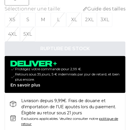
Sélectionner une taille
:
Guide des tailles
XS
S
M
L
XL
2XL
3XL
4XL
5XL
RUPTURE DE STOCK
Protégez votre commande pour 2,99 €.
Retours sous 35 jours, 5 € indemnisés par jour de retard, et bien
plus encore.
En savoir plus
Livraison depuis 9,99€. Frais de douane et
d'importation de l'UE ajoutés lors du paiement.
Éligible au retour sous 21 jours
Exclusions applicables.
Veuillez consulter notre
politique de
retour