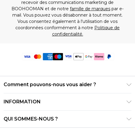
recevoir des communications marketing de
BOOHOOMAN et de notre
famille de marques
par e-
mail. Vous pouvez vous désabonner à tout moment.
Vous consentez également à l'utilisation de vos
coordonnées conformément à notre
Politique de
confidentialité.
Comment pouvons-nous vous aider ?
Foire Aux Questions
INFORMATION
Contactez-nous
Conditions générales – Mise à jour juin 2026
Suivre et retourner ma commande
QUI SOMMES-NOUS ?
Conditions d'utilisation
Options de livraison
Relations avec les investisseurs
Solde de la carte cadeau