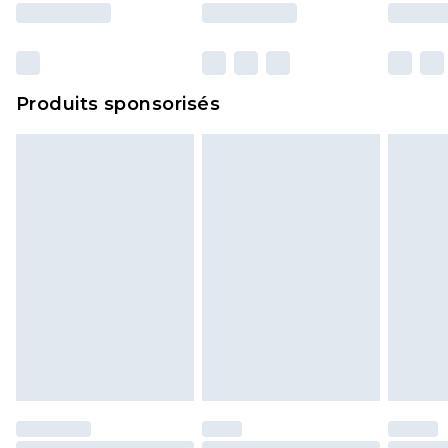
surmatelas et les oreillers, doivent être inutilisés
et dans leur emballage d'origine non ouvert. Ceci
n'affecte pas vos droits statutaires.
Cliquez
ici
pour consulter l'intégralité de notre
Produits sponsorisés
politique de retour.