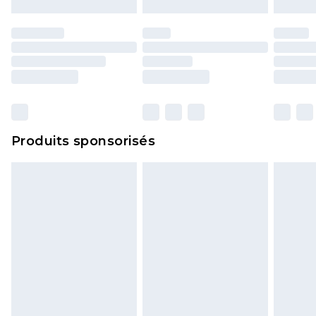
d'origine. Les chaussures doivent également être
essayées en intérieur. Les articles pour la maison,
y compris le linge de lit, les matelas, les
surmatelas et les oreillers, doivent être inutilisés
et dans leur emballage d'origine non ouvert. Ceci
n'affecte pas vos droits statutaires.
Cliquez
ici
pour consulter l'intégralité de notre
Produits sponsorisés
politique de retour.