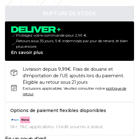
RUPTURE DE STOCK
Protégez votre commande pour 2,99 €.
Retours sous 35 jours, 5 € indemnisés par jour de retard, et bien
plus encore.
En savoir plus
Livraison depuis 9,99€. Frais de douane et
d'importation de l'UE ajoutés lors du paiement.
Éligible au retour sous 21 jours
Exclusions applicables.
Veuillez consulter notre
politique de
retour
Options de paiement flexibles disponibles
18+, T&C applicables. Crédit soumis à statut
En un coup d’œil