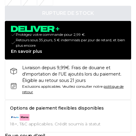
RUPTURE DE STOCK
Protégez votre commande pour 2,99 €.
Retours sous 35 jours, 5 € indemnisés par jour de retard, et bien
plus encore.
En savoir plus
Livraison depuis 9,99€. Frais de douane et
d'importation de l'UE ajoutés lors du paiement.
Éligible au retour sous 21 jours
Exclusions applicables.
Veuillez consulter notre
politique de
retour
Options de paiement flexibles disponibles
18+, T&C applicables. Crédit soumis à statut
En un coup d’œil