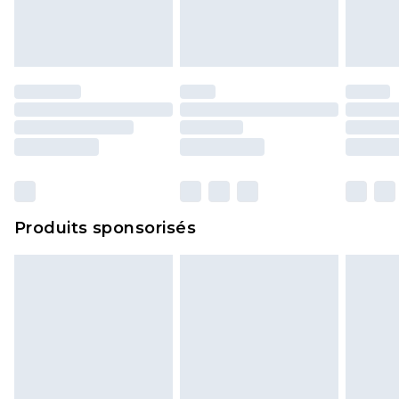
Les chaussures et/ou vêtements doivent être non
portés, non lavés et porter leurs étiquettes
d'origine. Les chaussures doivent également être
essayées en intérieur. Les articles pour la maison,
y compris le linge de lit, les matelas, les
surmatelas et les oreillers, doivent être inutilisés
et dans leur emballage d'origine non ouvert. Ceci
n'affecte pas vos droits statutaires.
Cliquez
ici
pour consulter l'intégralité de notre
Produits sponsorisés
politique de retour.